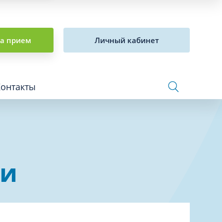
на прием
Личный кабинет
Контакты
Сосудистая хирургия и флебология
ки
Стоматология
Сурдология
Терапия