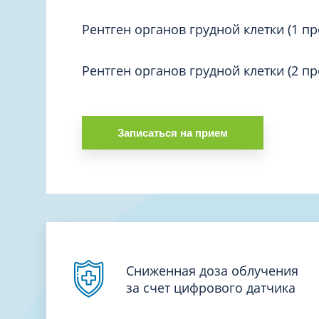
Вакцинация и иммунопрофилактика
Логопеди
Венерология
Рентген органов грудной клетки (1 п
Маммолог
Гастроэнтерология
Мануальн
Рентген органов грудной клетки (2 п
Гематология
Массаж
Гинекология
Медицинс
Гирудотерапия
Невролог
Записаться на прием
Дерматология
Нейропси
Диетология
Нейрохир
Иммунология
Нефролог
Инфекционные заболевания
Онкоурол
Кардиология
Остеопат
Клиническая психология
Сниженная доза облучения
за счет цифрового датчика