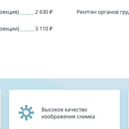
Проктология
я
Психиатрия
роекция)
2 630
₽
Рентген органов гру
ия-онкология
Психология
ая терапия
роекции)
3 110
₽
Психотерапия
Пульмонология
кий педикюр и маникюр
Реабилитация
ия
Ревматология
хология
Рентген
ургия
Рефлексотерапия
ия
Сестринские процедуры и ма
огия
Сестринский уход (сиделки)
ия
Сомнология
Высокое качество
изображения снимка