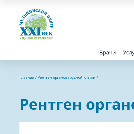
Врачи
Усл
Взрослым
Детям
Главная
Рентген органов грудной клетки
Алгология (Центр лечения боли)
Компьютер
Рентген орган
Аллергология
Косметоло
Анестезиология
Лаборатор
Аритмология
Лечебная 
операций