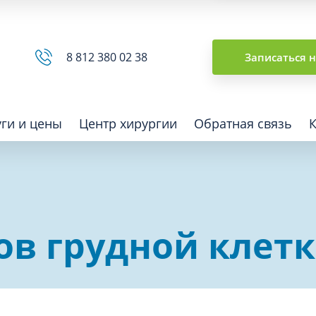
Сводная ведомость
8 812 380 02 38
Записаться 
уги и цены
Центр хирургии
Обратная связь
ная томография (КТ)
Отоларингология (ЛОР)
ов грудной клет
гия
Офтальмология
ная диагностика
Подиатрия
физкультура после травм и
Превентивная медицина