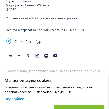
Группа компаний
Медицинский центр «XXI век»
@ 2026
Соглашение на обработку персональных данных
Политика обработки и защиты персональных данных
Санкт-Петербург
Материалы, представленные на сайте предназначены
для образовательных целей и не могут быть
использованы для постановки диагноза, назначения
Мы используем cookies
лечения и не являются медицинскими рекомендациями.
Во время посещения сайта вы соглашаетесь с тем, что мы
Необходима консультация специалиста.
обрабатываем ваши персональные данные.
Подробнее
Нашли ошибку? Выделите текст и нажмите Ctrl+Enter или на ссылку
для отправки сообщения об ошибке