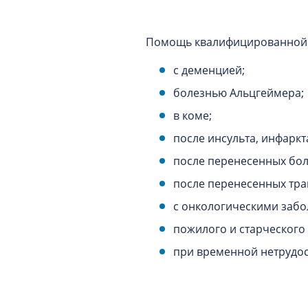
Помощь квалифицированной м
с деменцией;
болезнью Альцгеймера;
в коме;
после инсульта, инфаркт
после перенесенных бол
после перенесенных тра
с онкологическими забо
пожилого и старческого 
при временной нетрудос