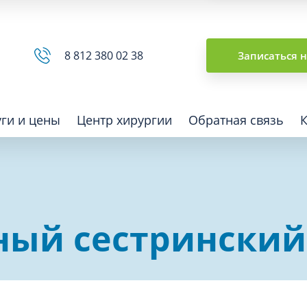
Сводная ведомость
8 812 380 02 38
Записаться 
уги и цены
Центр хирургии
Обратная связь
ная томография (КТ)
Отоларингология (ЛОР)
ый сестринский
гия
Офтальмология
ная диагностика
Подиатрия
физкультура после травм и
Превентивная медицина