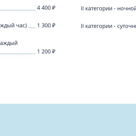
4 400
₽
II категории - ночно
каждый час)
1 300
₽
II категории - суточ
 каждый
1 200
₽