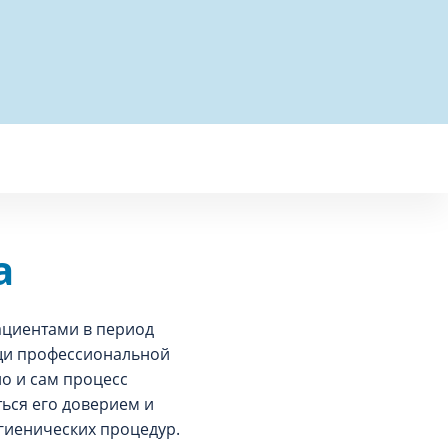
а
ациентами в период
щи профессиональной
о и сам процесс
ться его доверием и
гиенических процедур.