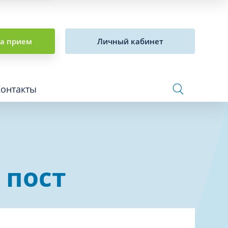
на прием
Личный кабинет
Контакты
Сосудистая хирургия и флебология
 пост
Стоматология
Сурдология
Терапия