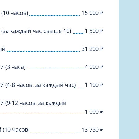
Торакальная хирургия
Травматологическая реабилитация и
 (10 часов)
15 000
₽
спортивная медицина
Травматология
й (за каждый час свыше 10)
1 500
₽
Трихология
Ультразвуковая и функциональная
ый
31 200
₽
диагностика
Урология
й (3 часа)
4 000
₽
Физиотерапия
ой (4-8 часов, за каждый час)
Фониатрия
1 100
₽
нипуляции
Хирургия
ой (9-12 часов, за каждый
Эндокринология
1 000
₽
Эндоскопия
 (10 часов)
13 750
₽