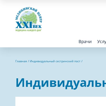
Врачи
Усл
Взрослым
Детям
Главная
Индивидуальный сестринский пост
Алгология (Центр лечения боли)
Компьютер
Индивидуальн
Аллергология
Косметоло
Анестезиология
Лаборатор
Аритмология
Лечебная 
операций