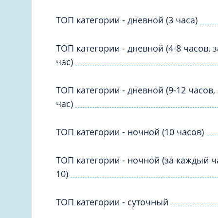
Вакцинация и иммунопрофилактика
Логопеди
Венерология
ТОП категории - дневной (3 часа)
Маммолог
Гастроэнтерология
Мануальн
ТОП категории - дневной (4-8 часов, 
Гематология
Массаж
час)
Гинекология
Медицинс
Гирудотерапия
ТОП категории - дневной (9-12 часов,
Невролог
Дерматология
час)
Нейропси
Диетология
Нейрохир
Иммунология
ТОП категории - ночной (10 часов)
Нефролог
Инфекционные заболевания
Онкоурол
ТОП категории - ночной (за каждый 
Кардиология
Остеопат
10)
Клиническая психология
ТОП категории - суточный