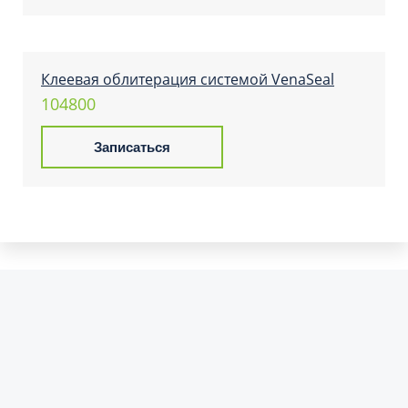
Хамракулов Султан Абдумаликович
Клеевая облитерация системой VenaSeal
104800
Записаться