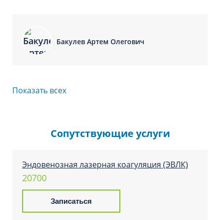
Бакулев Артем Олегович
Показать всех
Гамзатов Темирлан Хизриевич
Сопутствующие услуги
Эндовенозная лазерная коагуляция (ЭВЛК)
20700
Злобин Олег Владимирович
Записаться