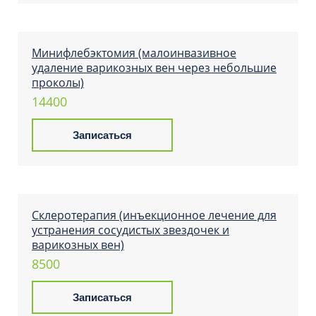
Минифлебэктомия (малоинвазивное
Кебряков Алексей Владимирович
удаление варикозных вен через небольшие
проколы)
14400
Записаться
Клюев Артём Сергеевич
Склеротерапия (инъекционное лечение для
устранения сосудистых звездочек и
варикозных вен)
Лукин Сергей Владимирович
8500
Записаться