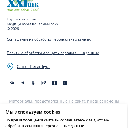
Группа компаний
Медицинский центр «XXI век»
@ 2026
Соглашение на обработку персональных данных
Политика обработки и защиты персональных данных
Санкт-Петербург
Материалы, представленные на сайте предназначены
для образовательных целей и не могут быть
использованы для постановки диагноза, назначения
Мы используем cookies
лечения и не являются медицинскими рекомендациями.
Во время посещения сайта вы соглашаетесь с тем, что мы
Необходима консультация специалиста.
обрабатываем ваши персональные данные.