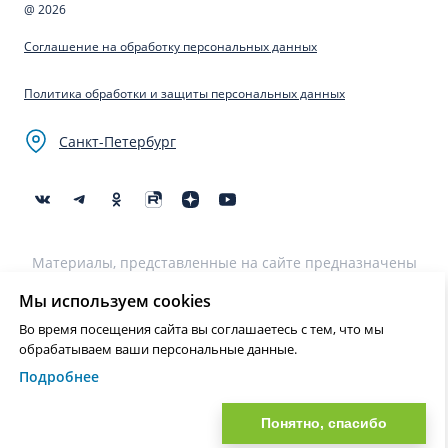
@ 2026
Соглашение на обработку персональных данных
Политика обработки и защиты персональных данных
Санкт-Петербург
Материалы, представленные на сайте предназначены
для образовательных целей и не могут быть
использованы для постановки диагноза, назначения
Мы используем cookies
лечения и не являются медицинскими рекомендациями.
Во время посещения сайта вы соглашаетесь с тем, что мы
Необходима консультация специалиста.
обрабатываем ваши персональные данные.
Подробнее
Нашли ошибку? Выделите текст и нажмите Ctrl+Enter или на ссылку
для отправки сообщения об ошибке
Понятно, спасибо