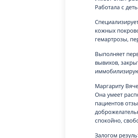
Работала с деть
Специализирует
кожных покрово
гемартрозы, пер
Выполняет перв
вывихов, закры
иммобилизирую
Маргариту Вяче
Она умеет расп
пациентов отзы
доброжелательн
спокойно, своб
Залогом резуль