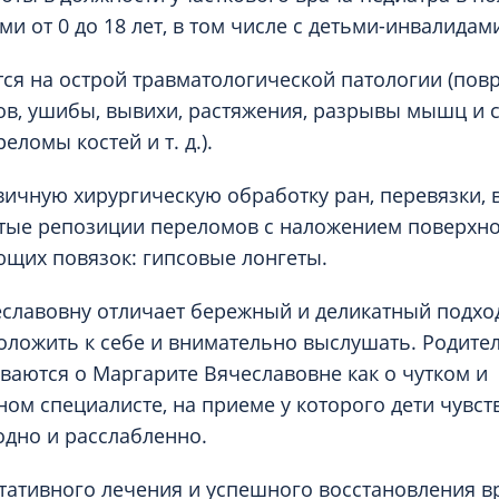
ми от 0 до 18 лет, в том числе с детьми-инвалидам
ся на острой травматологической патологии (пов
в, ушибы, вывихи, растяжения, разрывы мышц и с
еломы костей и т. д.).
ичную хирургическую обработку ран, перевязки, 
тые репозиции переломов с наложением поверхно
щих повязок: гипсовые лонгеты.
славовну отличает бережный и деликатный подход
оложить к себе и внимательно выслушать. Родите
ваются о Маргарите Вячеславовне как о чутком и
ом специалисте, на приеме у которого дети чувст
одно и расслабленно.
тативного лечения и успешного восстановления в