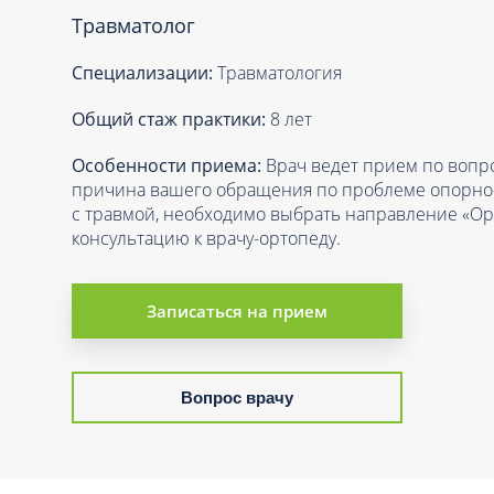
Вакцинация и иммунопрофилактика
Травматолог
Логопеди
Венерология
Маммолог
Специализации:
Травматология
Гастроэнтерология
Мануальн
Гематология
Общий стаж практики:
8 лет
Массаж
Гинекология
Особенности приема:
Врач ведет прием по вопро
Медицинс
Гирудотерапия
причина вашего обращения по проблеме опорно-
Невролог
с травмой, необходимо выбрать направление «Ор
Дерматология
консультацию к врачу-ортопеду.
Нейропси
Диетология
Нейрохир
Иммунология
Записаться на прием
Нефролог
Инфекционные заболевания
Онкоурол
Кардиология
Остеопат
Вопрос врачу
Клиническая психология