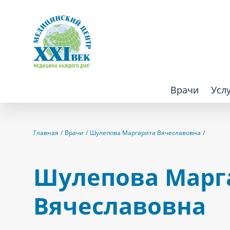
Врачи
Усл
Взрослым
Детям
Главная
Врачи
Шулепова Маргарита Вячеславовна
Алгология (Центр лечения боли)
Компьютер
Шулепова Марг
Аллергология
Косметоло
Вячеславовна
Анестезиология
Лаборатор
Аритмология
Лечебная 
операций