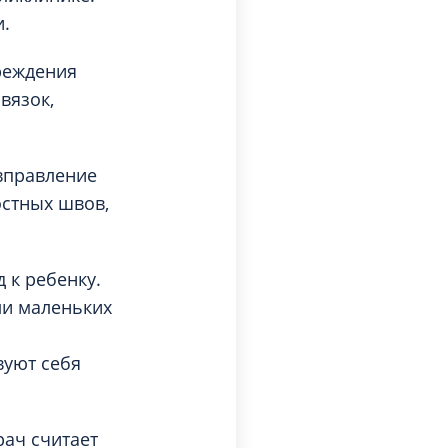
и.
реждения
вязок,
вправление
стных швов,
 к ребенку.
ли маленьких
вуют себя
рач считает