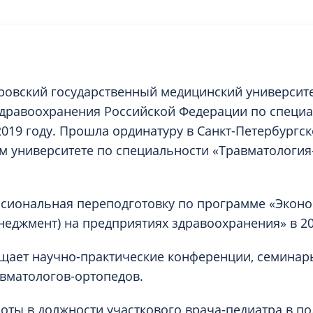
овский государственный медицинский университ
дравоохранения Российской Федерации по специ
2019 году. Прошла ординатуру в Санкт-Петербургс
м университете по специальности «Травматология
сиональная переподготовку по программе «Эконо
неджмент) на предприятиях здравоохранения» в 20
щает научно-практические конференции, семина
вматологов-ортопедов.
оты в должности участкового врача-педиатра в по