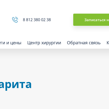
Сводная ведомость
8 812 380 02 38
Записаться 
уги и цены
Центр хирургии
Обратная связь
ная томография (КТ)
Отоларингология (ЛОР)
арита
гия
Офтальмология
ная диагностика
Подиатрия
физкультура после травм и
Превентивная медицина