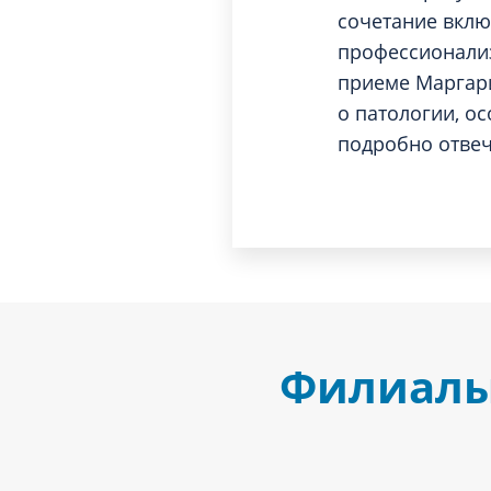
сочетание вклю
профессионализ
приеме Маргари
о патологии, о
подробно отвеч
Филиалы,