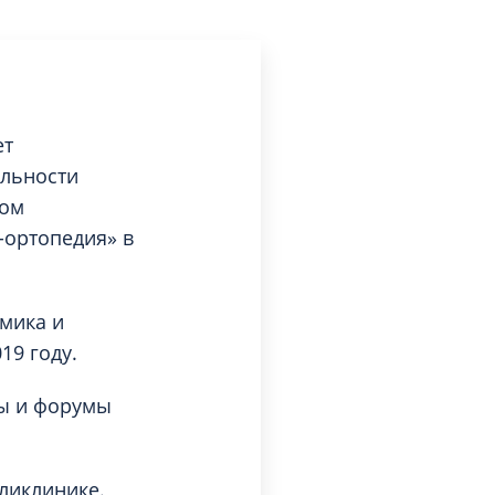
ет
альности
ком
-ортопедия» в
мика и
19 году.
ры и форумы
ликлинике.