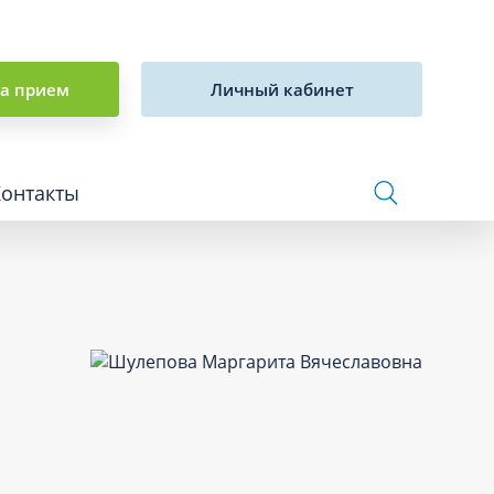
на прием
Личный кабинет
Контакты
Сосудистая хирургия и флебология
Стоматология
Сурдология
Терапия