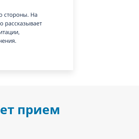
о стороны. На
о рассказывает
итации,
нения.
дет прием