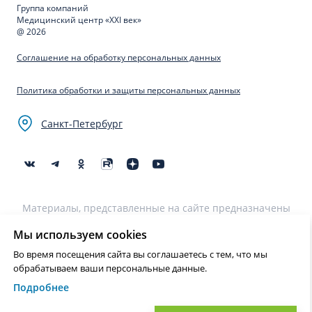
Группа компаний
Медицинский центр «XXI век»
@ 2026
Соглашение на обработку персональных данных
Политика обработки и защиты персональных данных
Санкт-Петербург
Материалы, представленные на сайте предназначены
для образовательных целей и не могут быть
использованы для постановки диагноза, назначения
Мы используем cookies
лечения и не являются медицинскими рекомендациями.
Во время посещения сайта вы соглашаетесь с тем, что мы
Необходима консультация специалиста.
обрабатываем ваши персональные данные.
Подробнее
Нашли ошибку? Выделите текст и нажмите Ctrl+Enter или на ссылку
для отправки сообщения об ошибке