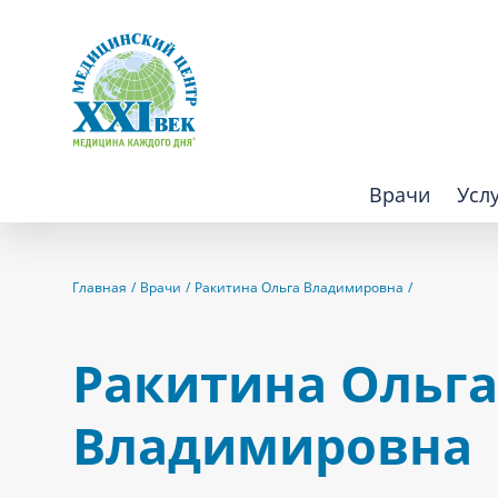
Врачи
Усл
Взрослым
Детям
Главная
Врачи
Ракитина Ольга Владимировна
Алгология (Центр лечения боли)
Компьютер
Ракитина Ольга
Аллергология
Косметоло
Владимировна
Анестезиология
Лаборатор
Аритмология
Лечебная 
операций