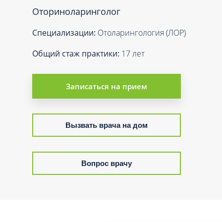
Вакцинация и иммунопрофилактика
Оториноларинголог
Логопеди
Венерология
Маммолог
Специализации:
Отоларингология (ЛОР)
Гастроэнтерология
Мануальн
Гематология
Общий стаж практики:
17 лет
Массаж
Гинекология
Медицинс
Гирудотерапия
Записаться на прием
Невролог
Дерматология
Нейропси
Диетология
Нейрохир
Вызвать врача на дом
Иммунология
Нефролог
Инфекционные заболевания
Онкоурол
Вопрос врачу
Кардиология
Остеопат
Клиническая психология