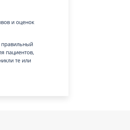
ывов и оценок
т правильный
ля пациентов,
никли те или