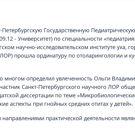
т-Петербургскую Государственную Педиатрическу
09.12 - Университет) по специальности «педиатрия»
ском научно-исследовательском институте уха, гор
ЛОР) прошла ординатуру по отоларингологии и ку
о многом определил увлеченность Ольги Владими
частник Санкт-Петербургского научного ЛОР общес
датской диссертации по теме «Микробиологически
ие аспекты при гнойных средних отитах у детей».
направлениями практической деятельности явля