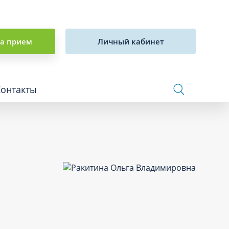
на прием
Личный кабинет
Контакты
Сосудистая хирургия и флебология
Стоматология
Сурдология
Терапия