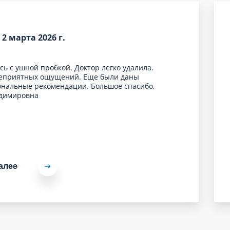
 2 марта 2026 г.
ь с ушной пробкой. Доктор легко удалила.
неприятных ощущений. Еще были даны
нальные рекомендации. Большое спасибо,
адимировна
алее