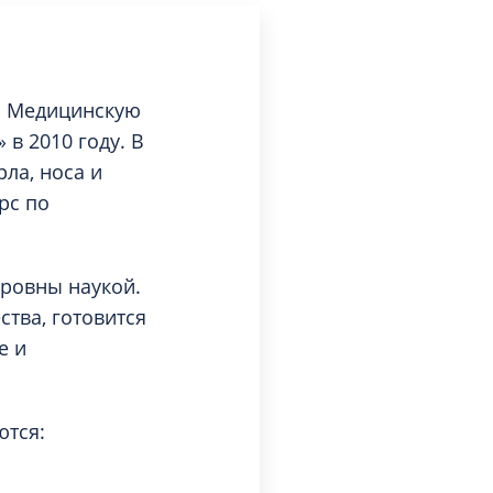
ю Медицинскую
 в 2010 году. В
ла, носа и
рс по
ровны наукой.
тва, готовится
е и
ются: