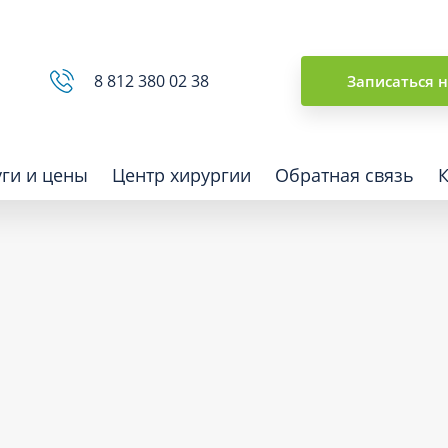
Сводная ведомость
8 812 380 02 38
Записаться 
уги и цены
Центр хирургии
Обратная связь
ная томография (КТ)
Отоларингология (ЛОР)
гия
Офтальмология
ная диагностика
Подиатрия
физкультура после травм и
Превентивная медицина