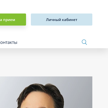
на прием
Личный кабинет
Контакты
Сосудистая хирургия и флебология
Стоматология
Сурдология
Терапия