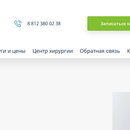
Сводная ведомость
8 812 380 02 38
Записаться 
уги и цены
Центр хирургии
Обратная связь
ная томография (КТ)
Отоларингология (ЛОР)
гия
Офтальмология
ная диагностика
Подиатрия
физкультура после травм и
Превентивная медицина