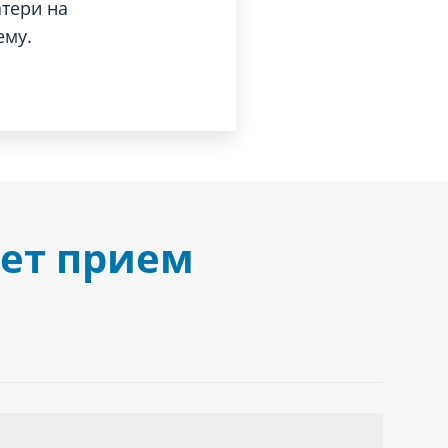
тери на
ему.
дет прием