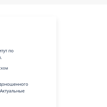
тут по
.
ском
едоношенного
«Актуальные