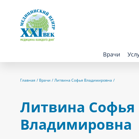
Врачи
Усл
Взрослым
Детям
Главная
Врачи
Литвина Софья Владимировна
Алгология (Центр лечения боли)
Компьютер
Литвина Софья
Аллергология
Косметоло
Владимировна
Анестезиология
Лаборатор
Аритмология
Лечебная 
операций