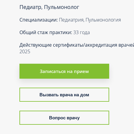
Вакцинация и иммунопрофилактика
Педиатр, Пульмонолог
Логопеди
Венерология
Маммолог
Специализации:
Педиатрия, Пульмонология
Гастроэнтерология
Мануальн
Гематология
Общий стаж практики:
33 года
Массаж
Гинекология
Действующие сертификаты/аккредитация враче
Медицинс
Гирудотерапия
2025
Невролог
Дерматология
Нейропси
Диетология
Записаться на прием
Нейрохир
Иммунология
Нефролог
Инфекционные заболевания
Вызвать врача на дом
Онкоурол
Кардиология
Остеопат
Клиническая психология
Вопрос врачу