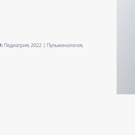
Проктология
я
Психиатрия
ия-онкология
Психология
ая терапия
Психотерапия
Пульмонология
й:
Педиатрия, 2022 | Пульмонология,
кий педикюр и маникюр
Реабилитация
ия
Ревматология
хология
Рентген
ургия
Рефлексотерапия
ия
Сестринские процедуры и ма
огия
Сестринский уход (сиделки)
ия
Сомнология