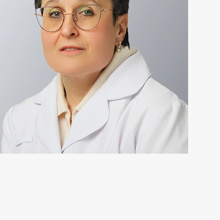
Торакальная хирургия
Травматологическая реабилитация и
спортивная медицина
Травматология
Трихология
Ультразвуковая и функциональная
диагностика
Урология
Физиотерапия
Фониатрия
нипуляции
Хирургия
Эндокринология
Эндоскопия