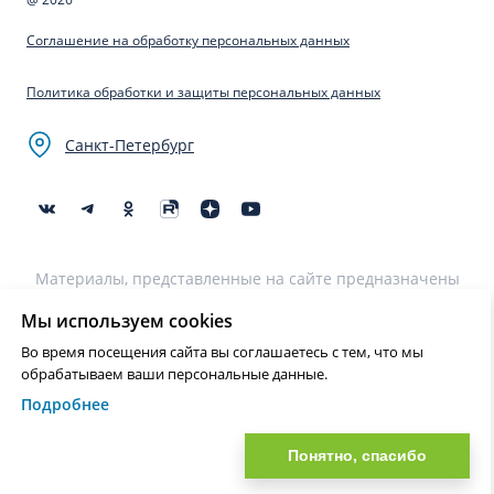
Соглашение на обработку персональных данных
Политика обработки и защиты персональных данных
Санкт-Петербург
Материалы, представленные на сайте предназначены
для образовательных целей и не могут быть
использованы для постановки диагноза, назначения
Мы используем cookies
лечения и не являются медицинскими рекомендациями.
Во время посещения сайта вы соглашаетесь с тем, что мы
Необходима консультация специалиста.
обрабатываем ваши персональные данные.
Подробнее
Нашли ошибку? Выделите текст и нажмите Ctrl+Enter или на ссылку
для отправки сообщения об ошибке
Понятно, спасибо
?>