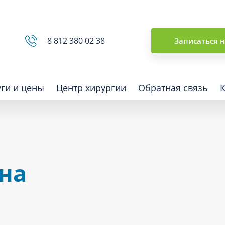
Сводная ведомость
8 812 380 02 38
Записаться 
уги и цены
Центр хирургии
Обратная связь
ная томография (КТ)
Отоларингология (ЛОР)
на
гия
Офтальмология
ная диагностика
Подиатрия
физкультура после травм и
Превентивная медицина