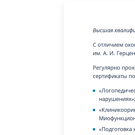
Высшая квалифи
С отличием око
им. А. И. Герце
Регулярно прох
сертификаты п
«Логопедичес
нарушениях»
«Клиникоорие
Миофункцион
«Подготовка 