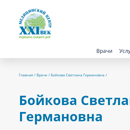
Врачи
Усл
Взрослым
Детям
Главная
Врачи
Бойкова Светлана Германовна
Алгология (Центр лечения боли)
Компьютер
Бойкова Светла
Аллергология
Косметоло
Германовна
Анестезиология
Лаборатор
Аритмология
Лечебная 
операций