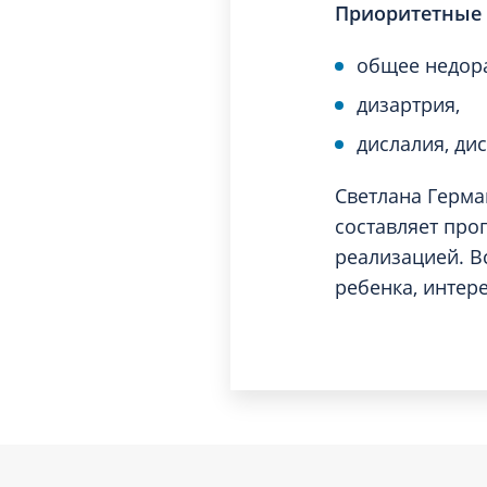
Приоритетные 
общее недора
дизартрия,
дислалия, дис
Светлана Герма
составляет про
реализацией. В
ребенка, интер