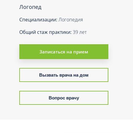
Вакцинация и иммунопрофилактика
Логопед
Логопеди
Венерология
Маммолог
Специализации:
Логопедия
Гастроэнтерология
Мануальн
Гематология
Общий стаж практики:
39 лет
Массаж
Гинекология
Медицинс
Гирудотерапия
Записаться на прием
Невролог
Дерматология
Нейропси
Диетология
Нейрохир
Вызвать врача на дом
Иммунология
Нефролог
Инфекционные заболевания
Онкоурол
Вопрос врачу
Кардиология
Остеопат
Клиническая психология