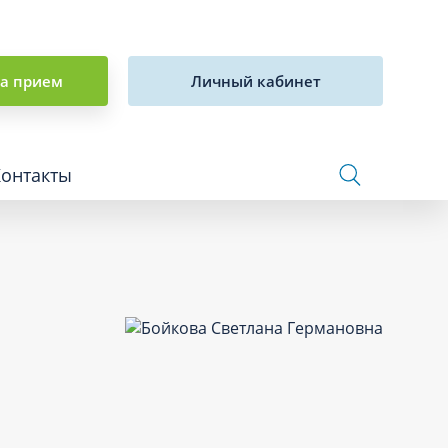
на прием
Личный кабинет
Контакты
Сосудистая хирургия и флебология
Стоматология
Сурдология
Терапия