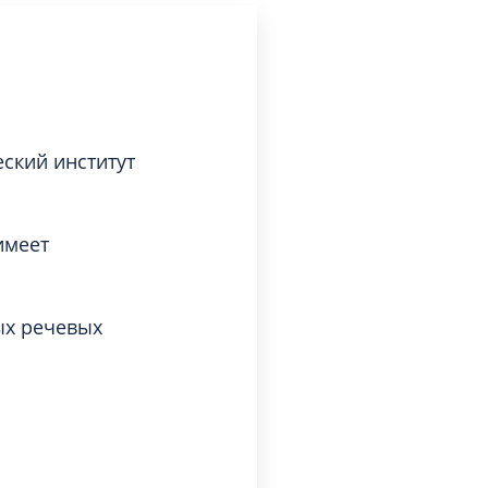
ский институт
имеет
ых речевых