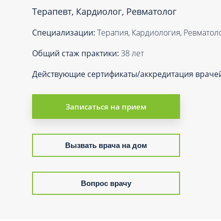
Вакцинация и иммунопрофилактика
Терапевт, Кардиолог, Ревматолог
Логопеди
Венерология
Маммолог
Специализации:
Терапия, Кардиология, Ревматол
Гастроэнтерология
Мануальн
Гематология
Общий стаж практики:
38 лет
Массаж
Гинекология
Действующие сертификаты/аккредитация враче
Медицинс
Гирудотерапия
Невролог
Дерматология
Записаться на прием
Нейропси
Диетология
Нейрохир
Иммунология
Нефролог
Вызвать врача на дом
Инфекционные заболевания
Онкоурол
Кардиология
Остеопат
Клиническая психология
Вопрос врачу