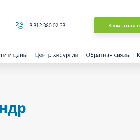
Сводная ведомость
8 812 380 02 38
Записаться 
уги и цены
Центр хирургии
Обратная связь
ная томография (КТ)
Отоларингология (ЛОР)
андр
гия
Офтальмология
ная диагностика
Подиатрия
физкультура после травм и
Превентивная медицина