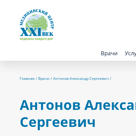
Врачи
Усл
Взрослым
Детям
Главная
Врачи
Антонов Александр Сергеевич
Алгология (Центр лечения боли)
Компьютер
Антонов Алекс
Аллергология
Косметоло
Сергеевич
Анестезиология
Лаборатор
Аритмология
Лечебная 
операций