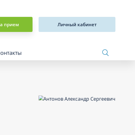
на прием
Личный кабинет
Контакты
Сосудистая хирургия и флебология
Стоматология
Сурдология
Терапия