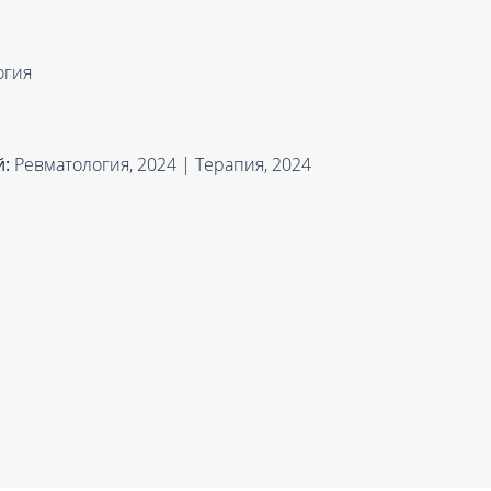
Проктология
я
Психиатрия
ия-онкология
огия
Психология
ая терапия
Психотерапия
Пульмонология
й:
Ревматология, 2024 | Терапия, 2024
кий педикюр и маникюр
Реабилитация
ия
Ревматология
хология
Рентген
ургия
Рефлексотерапия
ия
Сестринские процедуры и ма
огия
Сестринский уход (сиделки)
ия
Сомнология