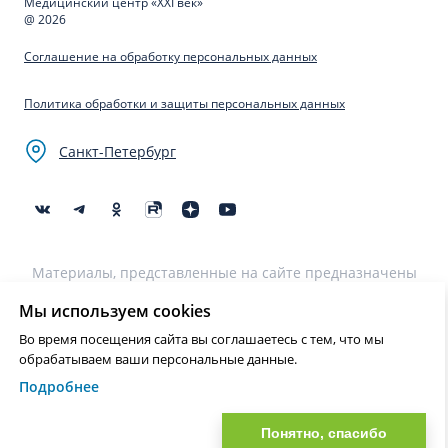
Медицинский центр «XXI век»
@ 2026
Соглашение на обработку персональных данных
Политика обработки и защиты персональных данных
Санкт-Петербург
Материалы, представленные на сайте предназначены
для образовательных целей и не могут быть
использованы для постановки диагноза, назначения
Мы используем cookies
лечения и не являются медицинскими рекомендациями.
Во время посещения сайта вы соглашаетесь с тем, что мы
Необходима консультация специалиста.
обрабатываем ваши персональные данные.
Подробнее
Нашли ошибку? Выделите текст и нажмите Ctrl+Enter или на ссылку
для отправки сообщения об ошибке
Понятно, спасибо