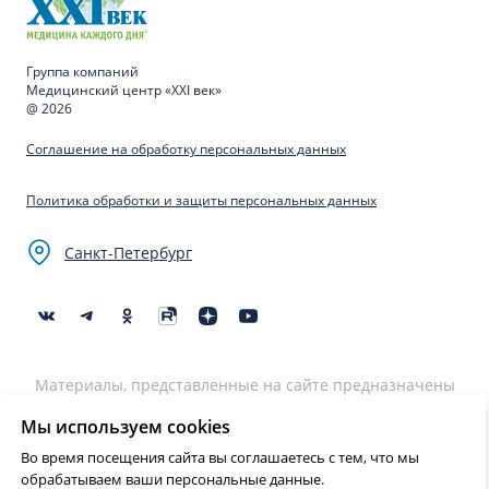
Группа компаний
Медицинский центр «XXI век»
@ 2026
Соглашение на обработку персональных данных
Политика обработки и защиты персональных данных
Санкт-Петербург
Материалы, представленные на сайте предназначены
для образовательных целей и не могут быть
использованы для постановки диагноза, назначения
Мы используем cookies
лечения и не являются медицинскими рекомендациями.
Во время посещения сайта вы соглашаетесь с тем, что мы
Необходима консультация специалиста.
обрабатываем ваши персональные данные.