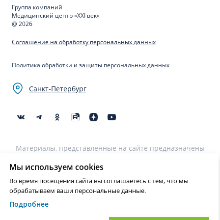
Группа компаний
Медицинский центр «XXI век»
@ 2026
Соглашение на обработку персональных данных
Политика обработки и защиты персональных данных
Санкт-Петербург
Материалы, представленные на сайте предназначены
для образовательных целей и не могут быть
использованы для постановки диагноза, назначения
Мы используем cookies
лечения и не являются медицинскими рекомендациями.
Во время посещения сайта вы соглашаетесь с тем, что мы
Необходима консультация специалиста.
обрабатываем ваши персональные данные.
Подробнее
Нашли ошибку? Выделите текст и нажмите Ctrl+Enter или на ссылку
для отправки сообщения об ошибке