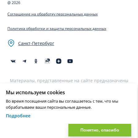
@ 2026
Соглашение на обработку персональных данных
Политика обработки и защиты персональных данных
Санкт-Петербург
Материалы, представленные на сайте предназначены
для образовательных целей и не могут быть
использованы для постановки диагноза, назначения
Мы используем cookies
лечения и не являются медицинскими рекомендациями.
Во время посещения сайта вы соглашаетесь с тем, что мы
Необходима консультация специалиста.
обрабатываем ваши персональные данные.
Подробнее
Нашли ошибку? Выделите текст и нажмите Ctrl+Enter или на ссылку
для отправки сообщения об ошибке
Понятно, спасибо
?>