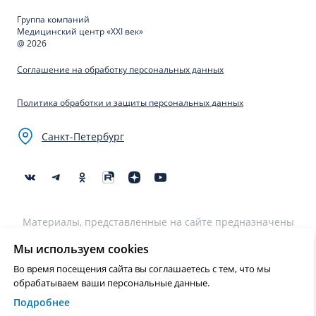
Группа компаний
Медицинский центр «XXI век»
@ 2026
Соглашение на обработку персональных данных
Политика обработки и защиты персональных данных
Санкт-Петербург
Материалы, представленные на сайте предназначены
для образовательных целей и не могут быть
использованы для постановки диагноза, назначения
Мы используем cookies
лечения и не являются медицинскими рекомендациями.
Во время посещения сайта вы соглашаетесь с тем, что мы
Необходима консультация специалиста.
обрабатываем ваши персональные данные.
Подробнее
Нашли ошибку? Выделите текст и нажмите Ctrl+Enter или на ссылку
для отправки сообщения об ошибке