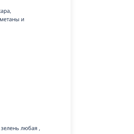
ара,
сметаны и
 зелень любая ,