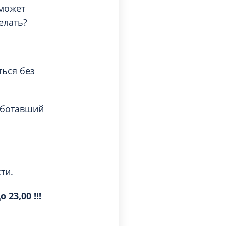
 может
елать?
ться без
аботавший
ти.
23,00 !!!