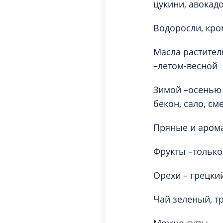
цукини, авокадо
Водоросли, кр
Масла растител
–летом-весной
Зимой –осенью 
бекон, сало, см
Пряные и аром
Фрукты –только 
Орехи – грецки
Чай зеленый, т
Можно супы