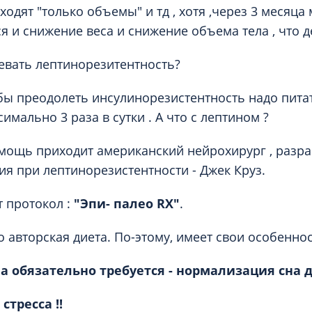
уходят "только объемы" и тд , хотя ,через 3 месяца
я и снижение веса и снижение объема тела , что д
евать лептинорезитентность?
бы преодолеть инсулинорезистентность надо пита
симально 3 раза в сутки . А что с лептином ?
омощь приходит американский нейрохирург , разр
ия при лептинорезистентности - Джек Круз.
т протокол :
"Эпи- палео RX"
.
о авторская диета. По-этому, имеет свои особеннос
а обязательно требуется - нормализация сна до 
тресса !!