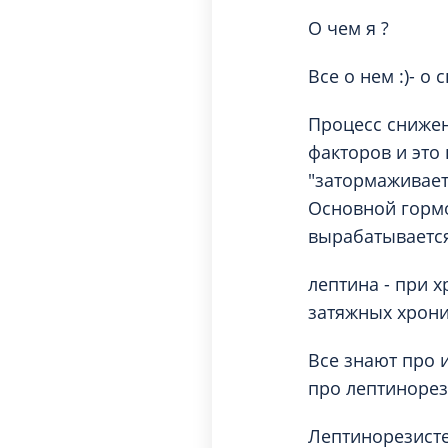
Вакцинация и иммунопрофилактика
Логопеди
О чем я ?
Венерология
Маммолог
Гастроэнтерология
Все о нем :)- о 
Мануальн
Гематология
Массаж
Процесс снижен
Гинекология
факторов и это
Медицинс
Гирудотерапия
"затормаживает"
Невролог
Дерматология
Основной гормо
Нейропси
Диетология
вырабатывается
Нейрохир
Иммунология
лептина - при х
Нефролог
Инфекционные заболевания
затяжных хрони
Онкоурол
Кардиология
Остеопат
Все знают про 
Клиническая психология
про лептинорез
Лептинорезисте