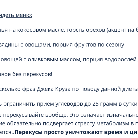
ядеть меню:
нья на кокосовом масле, горсть орехов (акцент на 
овядины с овощами, порция фруктов по сезону
з овощей с оливковым маслом, порция водорослей
овое без перекусов!
колько фраз Джека Круза по поводу данной диеты 
ь ограничить приём углеводов до 25 грамм в сутки
е перекусывайте вообще. Это означает изначально
е обязательно подвергает стрессу метаболизм в 
ется..
Перекусы просто уничтожают время и ц