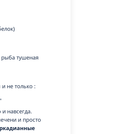
белок)
, рыба тушеная
и не только :
"
 и навсегда.
печени и просто
иркадианные