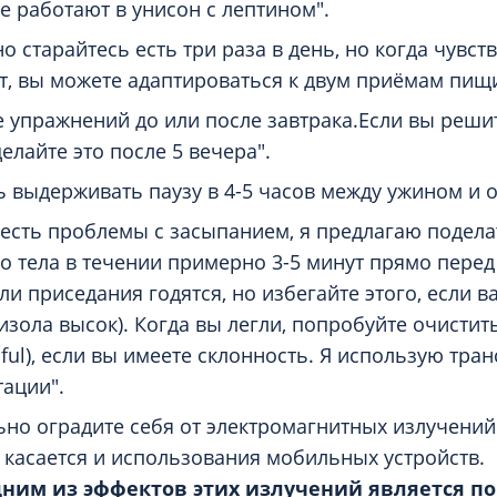
ые работают в унисон с лептином".
 старайтесь есть три раза в день, но когда чувств
ут, вы можете адаптироваться к двум приёмам пищи
е упражнений до или после завтрака.Если вы реши
елайте это после 5 вечера".
ь выдерживать паузу в 4-5 часов между ужином и о
с есть проблемы с засыпанием, я предлагаю подел
го тела в течении примерно 3-5 минут прямо пере
ли приседания годятся, но избегайте этого, если 
изола высок). Когда вы легли, попробуйте очистит
ful), если вы имеете склонность. Я использую тра
ации".
но оградите себя от электромагнитных излучений
 касается и использования мобильных устройств.
дним из эффектов этих излучений является 