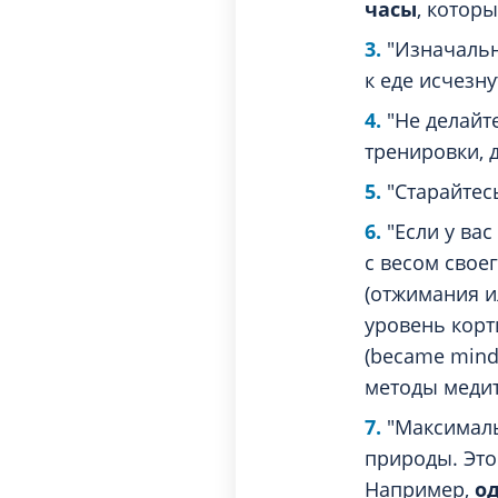
часы
, котор
"Изначально
к еде исчезн
"Не делайт
тренировки, д
"Старайтес
"Если у ва
с весом свое
(отжимания и
уровень корт
(became mind
методы медит
"Максималь
природы. Это
Например,
о