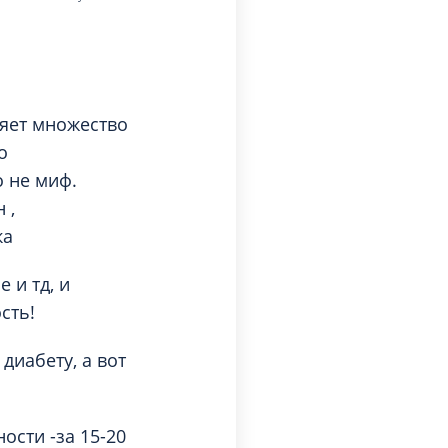
Торакальная хирургия
Травматологическая реабилитация и
спортивная медицина
Травматология
Трихология
ияет множество
о
Ультразвуковая и функциональная
диагностика
о не миф.
Урология
 ,
ка
Физиотерапия
Фониатрия
 и тд, и
нипуляции
Хирургия
сть!
Эндокринология
диабету, а вот
Эндоскопия
ости -за 15-20