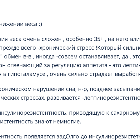
Проктология
я
Психиатрия
ия-онкология
Психология
снижении веса :)
ая терапия
Психотерапия
ия веса очень сложен , особенно 35+ , на него вл
Пульмонология
 прежде всего -хронический стресс !Который сильн
кий педикюр и маникюр
Реабилитация
 обмен в-в , иногда -совсем останавливает, да , эт
ия
Ревматология
н отвечающий за регуляцию аппетита - это лептин
хология
Рентген
 в гипоталамусе , очень сильно страдает выработ
ургия
Рефлексотерапия
роническом нарушении сна, н-р, позднее засыпание
ия
Сестринские процедуры и ма
ческих стрессах, развивается -лептинорезистентно
огия
Сестринский уход (сиделки)
ия
инсулинорезистентность, приводящую к сахарному 
Сомнология
истентность знают немногие.
нтность появляется задОлго до инсулинорезистетн