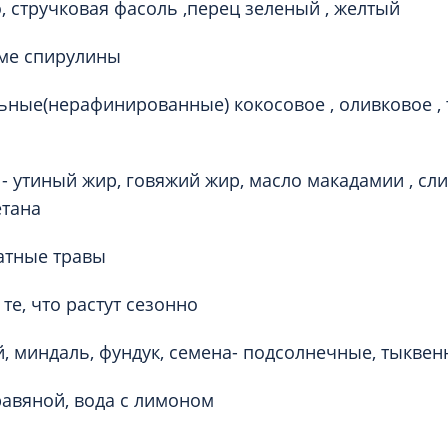
, стручковая фасоль ,перец зеленый , желтый
оме спирулины
ьные(нерафинированные) кокосовое , оливковое , 
- утиный жир, говяжий жир, масло макадамии , сли
етана
атные травы
те, что растут сезонно
й, миндаль, фундук, семена- подсолнечные, тыкве
равяной, вода с лимоном