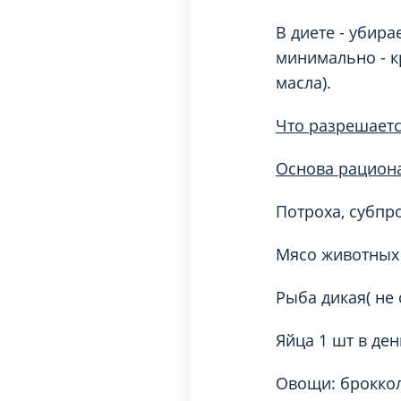
В диете - убира
минимально - к
масла).
Что разрешаетс
Основа рациона
Потроха, субпр
Мясо животных
Рыба дикая( не
Яйца 1 шт в ден
Овощи: брокколи