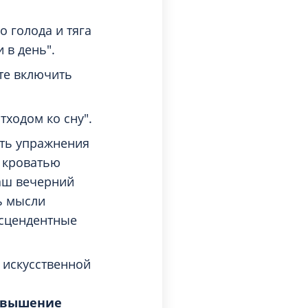
о голода и тяга
 в день".
те включить
тходом ко сну".
ать упражнения
д кроватью
ваш вечерний
ь мысли
нсцендентные
 искусственной
повышение