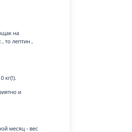
ощак на
, то лептин ,
 кг(!).
приятно и
рой месяц - вес