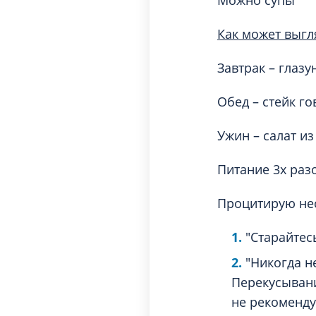
Как может выгл
Завтрак – глазу
Обед – стейк г
Ужин – салат и
Питание 3х раз
Процитирую нес
"Старайтес
"Никогда н
Перекусывани
не рекоменду