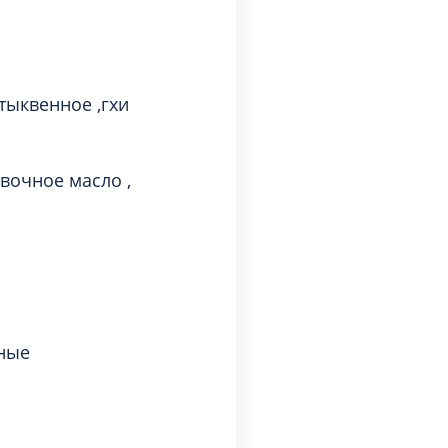
тыквенное ,гхи
вочное масло ,
нные