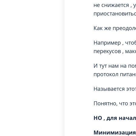
не снижается , 
приостановитьс
Как же преодол
Например , что
перекусов , мак
И тут нам на п
протокол питан
Называется это
Понятно, что эт
НО , для начал
Минимизация с