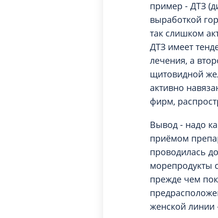
пример - ДТЗ (
выработкой гор
так слишком ак
ДТЗ имеет тенд
лечения, а вто
щитовидной жел
активно навяза
фирм, распрос
Вывод - надо к
приёмом препар
проводилась до
морепродукты с
прежде чем пок
предрасположе
женской линии 