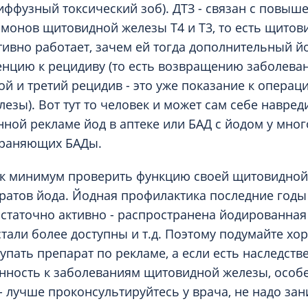
диффузный токсический зоб). ДТЗ - связан с повыш
монов щитовидной железы Т4 и Т3, то есть щитов
тивно работает, зачем ей тогда дополнительный йо
енцию к рецидиву (то есть возвращению заболева
рой и третий рецидив - это уже показание к опера
езы). Вот тут то человек и может сам себе навред
нной рекламе йод в аптеке или БАД с йодом у мно
траняющих БАДы.
ак минимум проверить функцию своей щитовидной
атов йода. Йодная профилактика последние годы 
статочно активно - распространена йодированная 
тали более доступны и т.д. Поэтому подумайте хо
упать препарат по рекламе, а если есть наследств
нность к заболеваниям щитовидной железы, особ
- лучше проконсультируйтесь у врача, не надо за