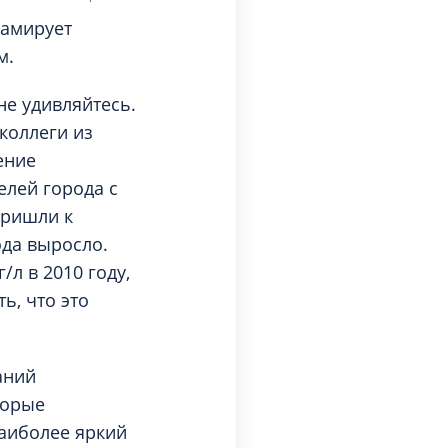
Торакальная хирургия
ламирует
Травматологическая реабилитация и
м.
спортивная медицина
Травматология
не удивляйтесь.
Трихология
коллеги из
Ультразвуковая и функциональная
ение
диагностика
елей города с
Урология
пришли к
Физиотерапия
ода выросло.
/л в 2010 году,
Фониатрия
ь, что это
нипуляции
Хирургия
Эндокринология
Эндоскопия
аний
торые
наиболее яркий