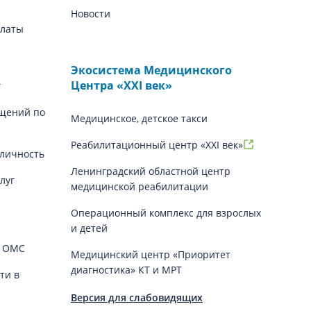
Новости
платы
Экосистема Медицинского
Центра «‎XXI век»
г
щений по
Медицинское, детское такси
Реабилитационный центр «XXI век»
личность
Ленинградский областной центр
луг
медицинской реабилитации
Операционный комплекс для взрослых
и детей
й ОМС
Медицинский центр «Приоритет
диагностика» КТ и МРТ
ти в
Версия для слабовидящих