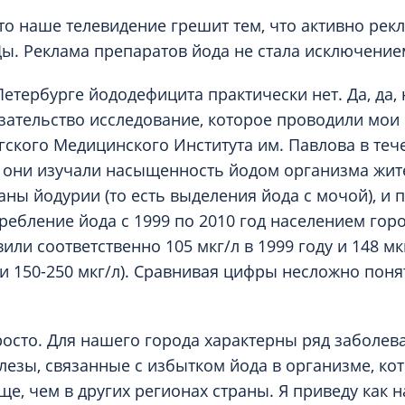
Проктология
я
то наше телевидение грешит тем, что активно рек
Психиатрия
Ды. Реклама препаратов йода не стала исключение
ия-онкология
Психология
ая терапия
Психотерапия
Петербурге йододефицита практически нет. Да, да, 
азательство исследование, которое проводили мои 
Пульмонология
кий педикюр и маникюр
гского Медицинского Института им. Павлова в теч
Реабилитация
: они изучали насыщенность йодом организма жит
ия
Ревматология
ы йодурии (то есть выделения йода с мочой), и 
хология
Рентген
требление йода с 1999 по 2010 год населением гор
ургия
Рефлексотерапия
ли соответственно 105 мкг/л в 1999 году и 148 мкг
ия
и 150-250 мкг/л). Сравнивая цифры несложно понят
Сестринские процедуры и ма
огия
Сестринский уход (сиделки)
ия
Сомнология
просто. Для нашего города характерны ряд заболев
езы, связанные с избытком йода в организме, ко
ще, чем в других регионах страны. Я приведу как 