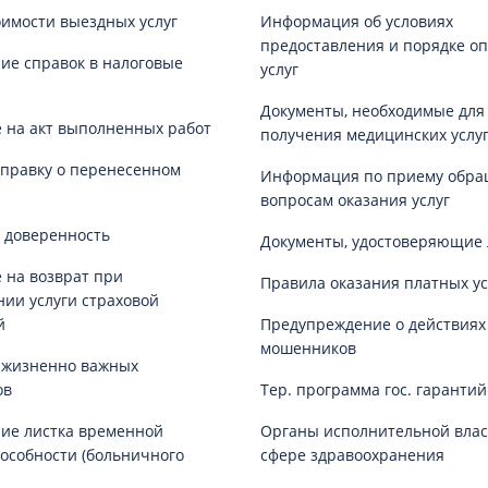
оимости выездных услуг
Информация об условиях
предоставления и порядке о
е справок в налоговые
услуг
Документы, необходимые для
 на акт выполненных работ
получения медицинских услу
справку о перенесенном
Информация по приему обра
вопросам оказания услуг
 доверенность
Документы, удостоверяющие 
 на возврат при
Правила оказания платных ус
нии услуги страховой
й
Предупреждение о действиях
мошенников
 жизненно важных
ов
Тер. программа гос. гаранти
ие листка временной
Органы исполнительной влас
особности (больничного
сфере здравоохранения