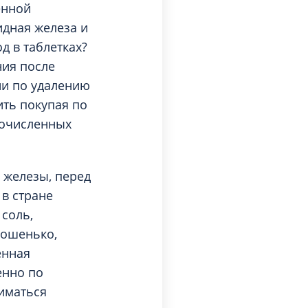
енной
идная железа и
д в таблетках?
ния после
ции по удалению
ить покупая по
гочисленных
 железы, перед
в стране
соль,
рошенько,
енная
енно по
ниматься