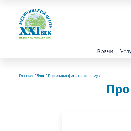
Врачи
Усл
Взрослым
Детям
Главная
Блог
Про йододефицит и рекламу
Про
Алгология (Центр лечения боли)
Компьютер
Аллергология
Косметоло
Анестезиология
Лаборатор
Аритмология
Лечебная 
операций