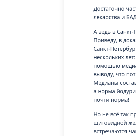
Вакцинация и иммунопрофилактика
Логопеди
Достаточно час
Венерология
лекарства и БА
Маммолог
Гастроэнтерология
Мануальн
Гематология
А ведь в Санкт-
Массаж
Приведу, в док
Гинекология
Медицинс
Санкт-Петербур
Гирудотерапия
нескольких лет
Невролог
Дерматология
помощью медиан
Нейропси
Диетология
выводу, что по
Нейрохир
Иммунология
Медианы состави
Нефролог
а норма йодури
Инфекционные заболевания
Онкоурол
почти норма!
Кардиология
Остеопат
Клиническая психология
Но не всё так 
щитовидной жел
встречаются ча