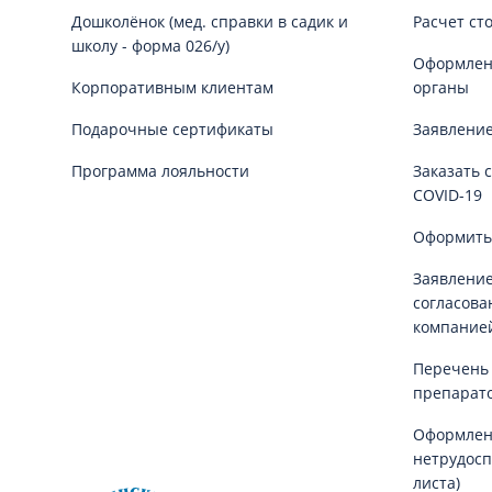
Дошколёнок (мед. справки в садик и
Расчет ст
школу - форма 026/у)
Оформлени
Корпоративным клиентам
органы
Подарочные сертификаты
Заявление
Программа лояльности
Заказать 
COVID-19
Оформить
Заявление
согласова
компание
Перечень
препарат
Оформлен
нетрудосп
листа)