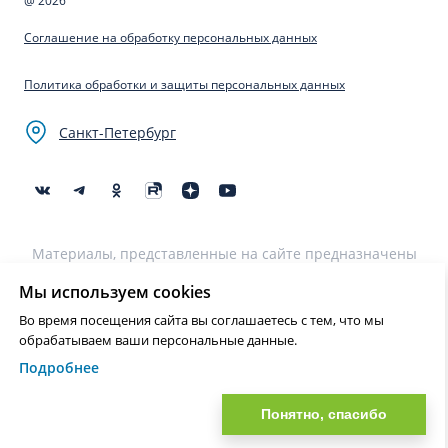
@ 2026
Соглашение на обработку персональных данных
Политика обработки и защиты персональных данных
Санкт-Петербург
Материалы, представленные на сайте предназначены
для образовательных целей и не могут быть
использованы для постановки диагноза, назначения
Мы используем cookies
лечения и не являются медицинскими рекомендациями.
Во время посещения сайта вы соглашаетесь с тем, что мы
Необходима консультация специалиста.
обрабатываем ваши персональные данные.
Подробнее
Нашли ошибку? Выделите текст и нажмите Ctrl+Enter или на ссылку
для отправки сообщения об ошибке
Понятно, спасибо
?>