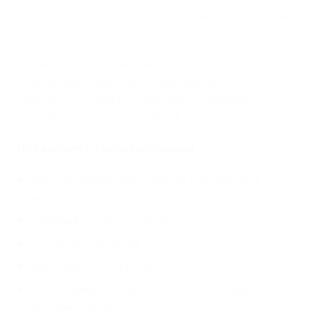
Противокашлевые, отхаркивающие и муколитики
не показаны.
Ушли в прошлое ингаляции и введение в нос
нафазолина (Нафтизин) и ампульного
адреналина, горячие паровые ингаляции,
горчичники, ножные горячие ванны.
Показания к госпитализации
прогрессирование крупа до дыхательной
недостаточности
тяжелый стридор в покое
угнетение сознания
проблемы с глотанием
необходимость парентерального введения
дексаметазона