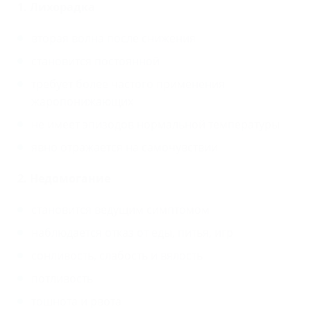
1. Лихорадка
вторая волна после снижения
становится постоянной
требует более частого применения
жаропонижающих
не имеет эпизодов нормальной температуры
явно отражается на самочувствии
2. Недомогание
становится ведущим симптомом
наблюдается отказ от еды, питья, игр
сонливость, слабость и вялость
потливость
тошнота и рвота