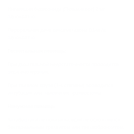
Ингаляция будесонида (Пульмикорт) 2 мг
однократно.
Пероральная дача дексаметазона 0,6мг/кг
однократно.
Госпитальная помощь:
При дыхательной недостаточности проводится
оксигенотерапия.
При тяжелом крупе (3-4 степени) проводится
интубация или наложение трахеостомы.
Ненужная помощь
Антибиотики не показаны, если не осложняется
бактериальным трахеитом или трахеобронхитом.