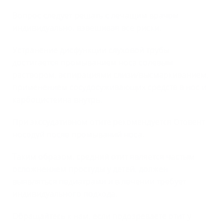
Вопрос следует решать с лечащим врачом
индивидуально, взвешивая все риски.
Устранение дисфункции слуховой трубы
достигается промыванием носа солевым
раствором, аспирациями слизи/высмаркиванием,
применением сосудосуживающих средств в нос и
карбоцистеина внутрь.
При экссудативном отите рекомендуется Отовент
носодуй после промываний носа.
Таким образом, средний отит является частым
осложнением простуды у детей, должен
выявляться педиатрами и в лечении требует
индивидуального подхода.
Обращайтесь к нам, если подозреваете отит у