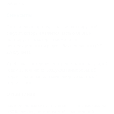
ребенка.
Синуситы
Относительно простуды различают вирусный
синусит, который является частью ОРВИ, и
поствирусный, который может быть
неинфекционным и редко – бактериальным (0,5-
2% случаев).
У ребенка с рождения есть решетчатые пазухи, к 4
годам заполняются воздухом гайморовы, к 5
годам – основная или клиновидные кости, к 7
годам – лобные.
О причинах
Бактериальные синуситы вызваны пневмококком
в 30% случаев, нетипируемой гемофильной