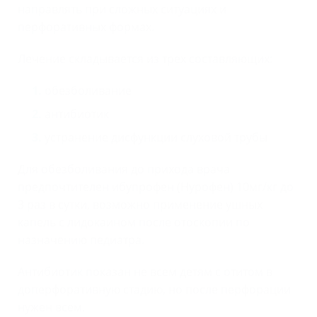
направлять при сложных ситуациях и
перфоративных формах.
Лечение складывается из трех составляющих:
обезболивание
антибиотик
устранение дисфункции слуховой трубы
Для обезболивания до прихода врача
предпочтителен ибупрофен (Нурофен) 10мг/кг до
3 раз в сутки, возможно применение ушных
капель с лидокаином после отоскопии по
назначению педиатра.
Антибиотик показан не всем детям с отитом в
доперфоративную стадию, но после перфорации
нужен всем.