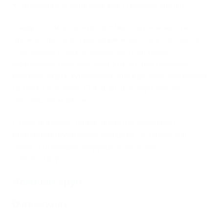
втяжение уступчивых мест грудной клетки
Следует помнить, что помимо озвученных трех
причин при простуде возможны и другие, просто
совпавшие с ней во времени. Например,
инородное тело бронхов, кислотный рефлюкс,
муковисцидоз, туберкулез, врожденные аномалии
трахеи и бронхов, СПИД, БЛД, анафилаксия,
ингаляционный ожог.
Таким образом, наши педиатры выявляют
бронхообструктивный синдром, успешно его
лечат и проводят дифференциальную
диагностику.
Ложный круп
О причинах