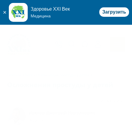
Здоровье XXI Век
Загрузить
Медицина
Главная
Блог
Осложнения простуды у детей
Осложнения простуды у детей
26 марта 2025
Изяков Дмитрий Николаевич
Педиатр