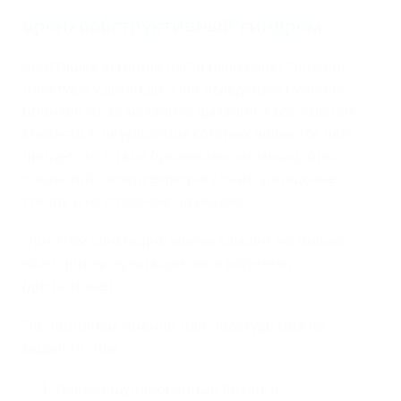
Бронхообструктивный синдром
Свистящее дыхание часто осложняет течение
простуды у детей до 5 лет вследствие сужения
бронхов из-за механики дыхания и воспаления
слизистой, результатом которых являются пять
процессов: спазм бронхиальных мышц, отек
слизистой, гиперсекреция слизи, утолщение
стенок и их спадение на выдохе.
При этом свистящие хрипы слышит не только
врач при аускультации, но и родитель
(дистантные).
По причинам именно при простуде можно
выделить три:
вирусиндуцированные визинги