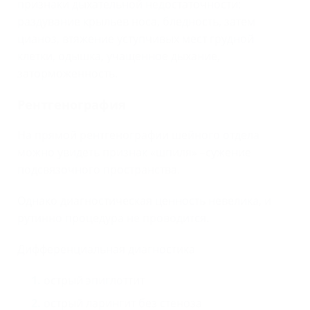
признаки дыхательной недостаточности:
раздувание крыльев носа, бледность, затем
цианоз, втяжение уступчивых мест грудной
клетки, одышка, учащенное дыхание,
заторможенность.
Рентгенография
На прямой рентгенографии шейного отдела
можно увидеть признак «шпиля» –сужение
подсвязочного пространства.
Однако диагностическая ценность невелика, и
рутинно процедура не проводится.
Дифференциальная диагностика
острый эпиглоттит
острый ларингит без стеноза