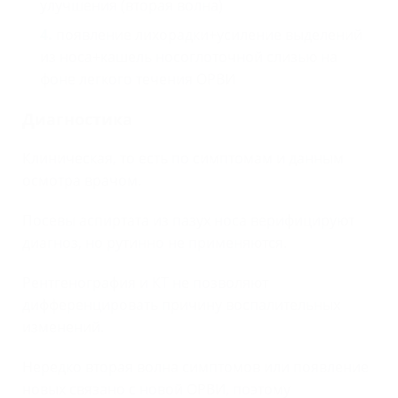
улучшения (вторая волна)
появление лихорадки+усиление выделений
из носа+кашель носоглоточной слизью на
фоне легкого течения ОРВИ
Диагностика
Клиническая, то есть по симптомам и данным
осмотра врачом.
Посевы аспиртата из пазух носа верифицируют
диагноз, но рутинно не применяются.
Рентгенография и КТ не позволяют
дифференцировать причину воспалительных
изменений.
Нередко вторая волна симптомов или появление
новых связано с новой ОРВИ, поэтому