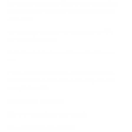
Все вирусы восьмерки ОРВИ и грипп способны
вызвать стеноз гортани у предрасположеных к
нему детей.
Но на вирусы парагриппа приходится до 75%
случаев заболевания.
Из бактерий только микоплазмы способны на
это.
У большинства пациентов круп развивается в
возрасте 3мес-5 лет с пиком на 2 году жизни (в
окно уязвимости).
Чаще болеют мальчики.
Обычно поздней осенью и зимой.
Есть наследственная история.