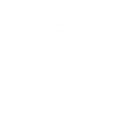
У детей раннего возраста симптомы
неспецифичны: опять же на фоне простуды
наблюдается беспокойство, отказ от еды,
нежелание лежать, рвота и даже диарея, затем
появляются выделения из уха.
Симптомы экссудативного отита вовсе не
выражены: дети старшего возраста
переспрашивают, могут жаловаться на
заложенность в ухе, а младенцы просто
перестают реагировать на звуки.
Педиатры нашего медицинского центра имеют
отоскопы и владеют отоскопией, чтобы
диагностировать отиты при простуде в
доперфоративную стадию.
Неосложненные отиты в этом случае они могут
лечить самостоятельно, а к оториноларингологу