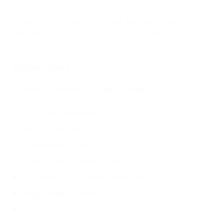
Этому способствует блокада дренажа пазух и
ухудшение функции слизистой по очищению от
слизи.
Проявления
Основные симптомы (два и более):
гнойные выделения из носа
их стекание по задней стенке глотки
заложенность носа
распирание в области лица
лицевая боль в проекции пазух
нарушения обоняния
лихорадка