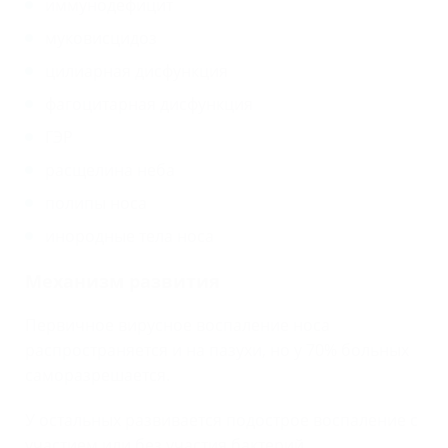
иммунодефицит
муковисцидоз
цилиарная дисфункция
фагоцитарная дисфункция
ГЭР
расщелина неба
полипы носа
инородные тела носа
Механизм развития
Первичное вирусное воспаление носа
распространяется и на пазухи, но у 70% больных
саморазрешается.
У остальных развивается подострое воспаление с
участием или без участия бактерий.