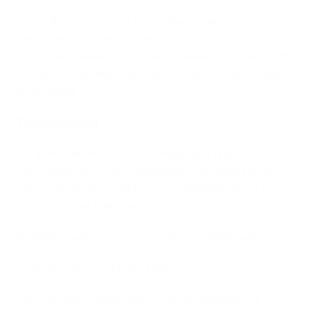
Два и более эпизода позволяют говорить о
рецидивирующем крупе и поискать
дополнительные причины, помимо анатомии. Это
астма, аллергический ринит, рефлюкс из желудка
в пищевод.
Проявления
На фоне типичных симптомов простуды на 1-3
дни болезни ночью появляется лающий кашель,
охриплость, осиплость и затруднение вдоха с
характерным хрипом.
Возбуждение и плач усиливают проявления.
Ребенок предпочитает сидеть.
При прогрессировании стеноза появляются