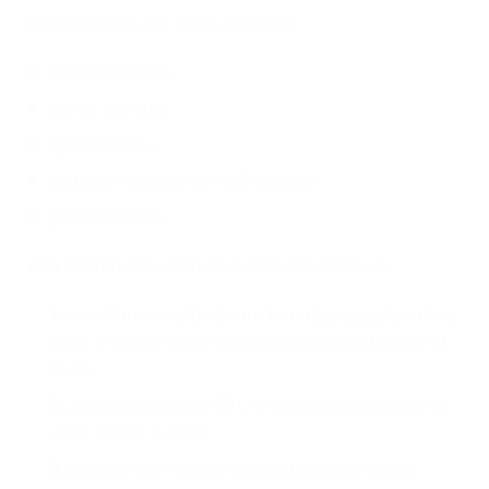
Второстепенные (+два и более):
головная боль
запах изо рта
зубная боль
кашель носоглоточной слизью
утомляемость
Для бактериального синусита характерно:
сочетание заложенности носа, выделений из
носа и кашля носоглоточной слизью более 10
дней
лихорадка выше 39+, гнойные выделения из
носа более 3 дней
ухудшение назальных симптомов после