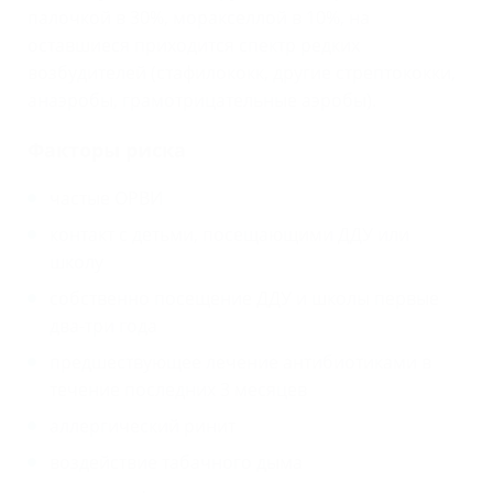
палочкой в 30%, моракселлой в 10%, на
оставшиеся приходится спектр редких
возбудителей (стафилококк, другие стрептококки,
анаэробы, грамотрицательные аэробы).
Факторы риска
частые ОРВИ
контакт с детьми, посещающими ДДУ или
школу
собственно посещение ДДУ и школы первые
два-три года
предшествующее лечение антибиотиками в
течение последних 3 месяцев
аллергический ринит
воздействие табачного дыма