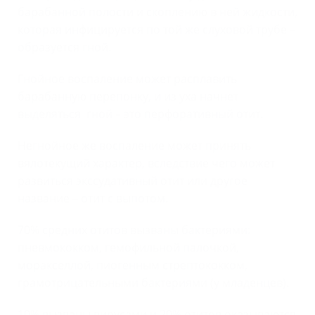
барабанной полости и скоплению в ней жидкости,
которая инфицируется по той же слуховой трубе –
образуется гной.
Гнойное воспаление может расплавить
барабанную перепонку, и из уха начнет
выделяться гной – это перфоративный отит.
Негнойное же воспаление может принять
вялотекущий характер, вследствие чего может
развиться экссудативный отит или другое
название – отит с выпотом.
70% средних отитов вызваны бактериями:
пневмококком, гемофильной палочкой,
моракселлой, пиогенным стрептококком,
грамотрицательными бактериями (у младенцев).
10% вызваны вирусами и 20% отитов оказываются