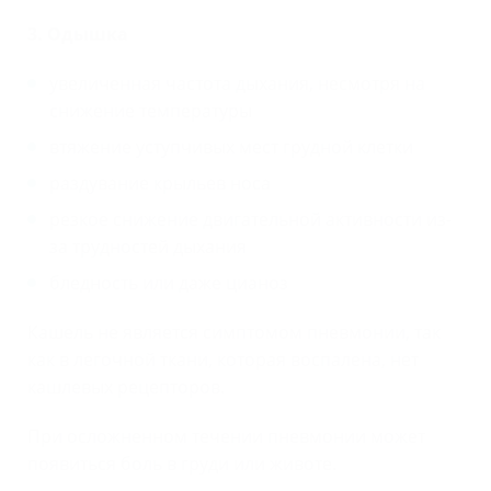
3. Одышка
увеличенная частота дыхания, несмотря на
снижение температуры
втяжение уступчивых мест грудной клетки
раздувание крыльев носа
резкое снижение двигательной активности из-
за трудностей дыхания
бледность или даже цианоз
Кашель не является симптомом пневмонии, так
как в легочной ткани, которая воспалена, нет
кашлевых рецепторов.
При осложненном течении пневмонии может
появиться боль в груди или животе.