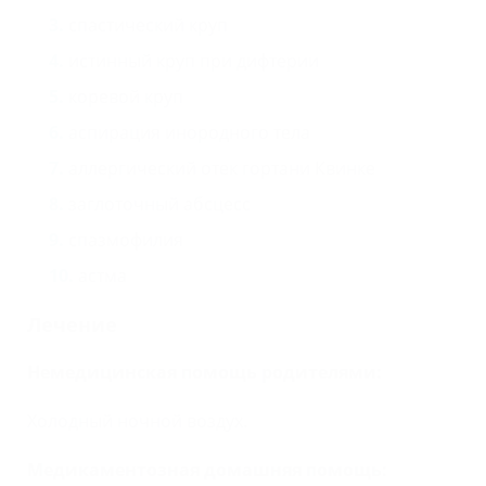
спастический круп
истинный круп при дифтерии
коревой круп
аспирация инородного тела
аллергический отек гортани Квинке
заглоточный абсцесс
спазмофилия
астма
Лечение
Немедицинская помощь родителями:
Холодный ночной воздух.
Медикаментозная домашняя помощь: