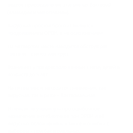
редкое присоединение атипичных бактерий
(хламидии и микоплазмы).
Вирусный простой бронхит является
продолжением ОРВИ, а не осложнением.
На четвёртом месте находится обструкция
гортани – стеноз или круп.
Возникает у предрасположенных к нему детей в
возрасте до 5 лет.
На пятом месте находится пневмония, как
вирусная, так и реже – бактериальная.
И нельзя не упомянуть про ошибочное
назначение антибиотиков при ОРВИ и её
вирусных осложнениях, а также и ошибки с
выбором – при бактериальных.