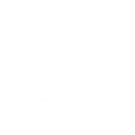
стерильными.
20-70% респираторных инфекций у взрослых и
детей осложняется развитием отита.
Более 35% детей на первом году жизни переносят
его один-два раза, 7-8% детей – многократно, в
возрасте до 3 лет более 65% детей переносят
один-два раза, а 35% детей – многократно.
К трехлетнему возрасту переболеет 71% детей.
Симптомы острого среднего отита у детей старше
2 лет более очевидны: на фоне пятерки
симптомов простуды появляется сначала боль в
ухе, нарушение слуха и вторая волна лихорадки,
затем облегчение с выделением из уха гноя.