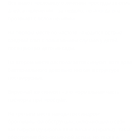
Все знают пословицу о лечении простуды за семь
дней, а нелечении – за неделю, но иногда она
протекает с осложнениями.
На первом месте по частоте находится острый
средний отит с повышением случаев у детей,
посещающих детские сады.
На втором месте располагается синусит, хотя доля
бактериального довольно низкая в структуре
поствирусных.
Вирусный же синусит – это нормальная часть
насморка при простуде.
На третьем месте находится синдром
бронхиальной обструкции, включающий в себя
как вирусиндуцированные визинги (хрипы), так и
обострения бронхиальной астмы, но также и