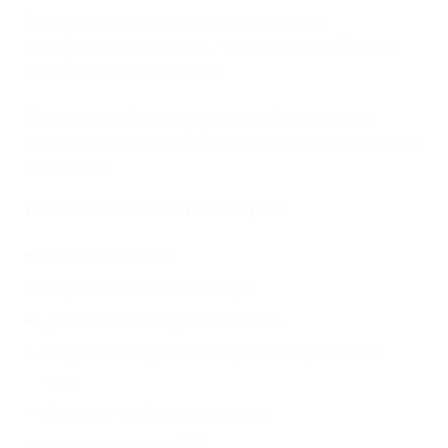
Аускультация и перкуссия тем меньше
верифицируют диагноз, чем младше ребенок и
чем ближе очаг к сердцу.
Рентгенография является верифицирующим
диагнозом, но не дифференцирует пневмонию по
причинам.
Показания к госпитализации:
обезвоживание
выраженная интоксикация
дыхательная недостаточность
отсутствие эффекта от терапии через 48-72
часа
фоновая тяжёлая патология
сатурация ниже 90%