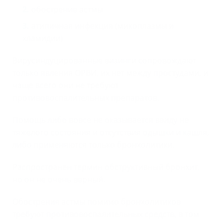
обострение астмы
атипичная инфекция (микоплазмы и
хламидии)
Вирусиндуцированные визинги сопровождают
только явления ОРВИ, их нет между простудами, и
чаще всего они не требуют
противовоспалительных препаратов.
Помощь либо вовсе не оказывается ввиду не
тяжелого состояния и отсутствия одышки и кашля,
либо применяются только бронхолитики.
Распространен термин обструктивный бронхит,
но он не очень верный.
Обострения астмы помимо бронхолитиков
требуют противовоспалительных средств, в том