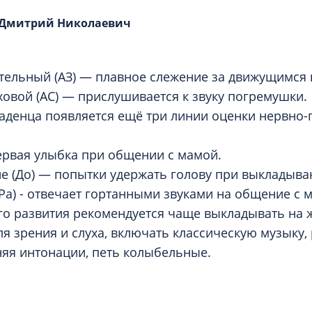
Проктология
я
 Дмитрий Николаевич
Психиатрия
ия-онкология
Психология
ая терапия
Психотерапия
тельный (АЗ) — плавное слежение за движущимся
Пульмонология
ховой (АС) — прислушивается к звуку погремушки.
кий педикюр и маникюр
аденца появляется ещё три линии оценки нервно-
Реабилитация
ия
Ревматология
хология
ервая улыбка при общении с мамой.
Рентген
 (До) — попытки удержать голову при выкладыва
ургия
Рефлексотерапия
(Ра) - отвечает гортанными звуками на общение с 
ия
Сестринские процедуры и ма
о развития рекомендуется чаще выкладывать на ж
огия
я зрения и слуха, включать классическую музыку,
Сестринский уход (сиделки)
ия
няя интонации, петь колыбельные.
Сомнология