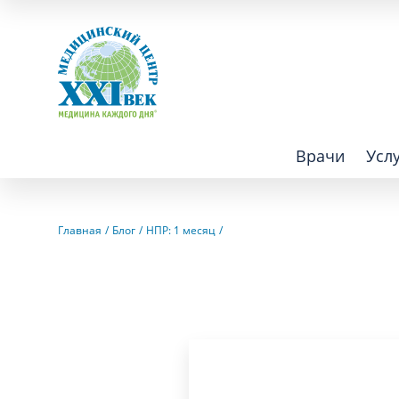
Врачи
Усл
Взрослым
Детям
Главная
Блог
НПР: 1 месяц
Алгология (Центр лечения боли)
Компьютер
Аллергология
Косметоло
Анестезиология
Лаборатор
Аритмология
Лечебная 
операций