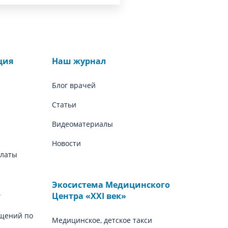
ция
Наш журнал
Блог врачей
Статьи
Видеоматериалы
Новости
платы
Экосистема Медицинского
Центра «‎XXI век»
г
щений по
Медицинское, детское такси