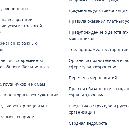
 доверенность
Документы, удостоверяющие 
 на возврат при
Правила оказания платных ус
нии услуги страховой
й
Предупреждение о действиях
мошенников
 жизненно важных
ов
Тер. программа гос. гаранти
ие листка временной
Органы исполнительной влас
особности (больничного
сфере здравоохранения
Перечень мероприятий
е грудничков и их мам
Права и обязанности граждан
е и повторные консультации
охраны здоровья
луг через юр.лицо и ИП
Сведения о структуре и руков
организации
запись на прием
Сводная ведомость