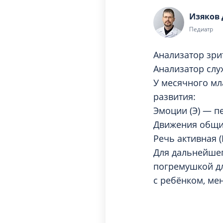
Вакцинация и иммунопрофилактика
Логопеди
Изяков
Венерология
Маммолог
Педиатр
Гастроэнтерология
Мануальн
Гематология
Анализатор зри
Массаж
Гинекология
Анализатор слу
Медицинс
У месячного мл
Гирудотерапия
Невролог
развития:
Дерматология
Нейропси
Эмоции (Э) — п
Диетология
Движения общие
Нейрохир
Иммунология
Речь активная 
Нефролог
Инфекционные заболевания
Для дальнейшег
Онкоурол
Кардиология
погремушкой дл
Остеопат
с ребёнком, ме
Клиническая психология