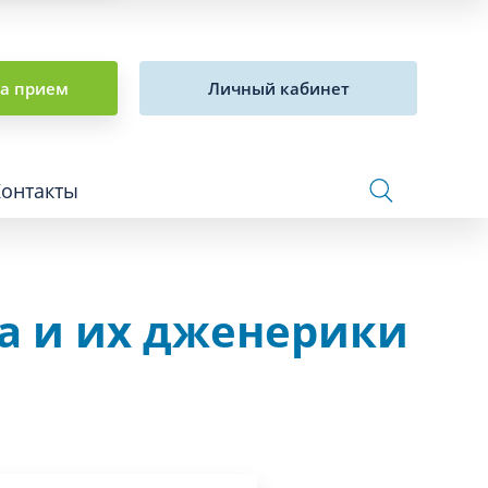
на прием
Личный кабинет
Контакты
а и их дженерики
Сосудистая хирургия и флебология
Стоматология
Сурдология
Терапия