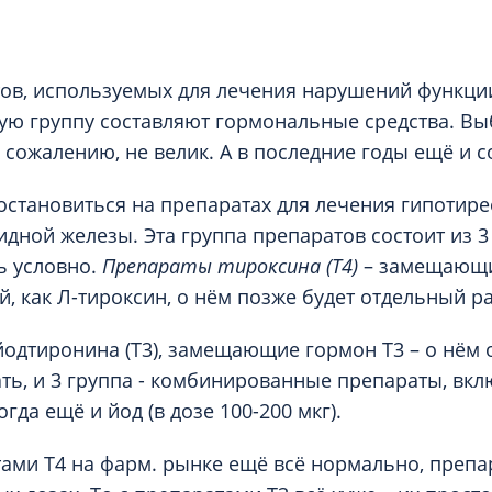
Проктология
я
Психиатрия
ия-онкология
Психология
тов, используемых для лечения нарушений функц
ая терапия
Психотерапия
ую группу составляют гормональные средства. Вы
Пульмонология
 сожалению, не велик. А в последние годы ещё и с
кий педикюр и маникюр
Реабилитация
 остановиться на препаратах для лечения гипотир
ия
Ревматология
дной железы. Эта группа препаратов состоит из 3
хология
Рентген
ь условно.
Препараты тироксина (Т4)
– замещающи
ургия
Рефлексотерапия
й, как Л-тироксин, о нём позже будет отдельный р
ия
Сестринские процедуры и ма
одтиронина (Т3), замещающие гормон Т3 – о нём 
огия
Сестринский уход (сиделки)
ать, и 3 группа - комбинированные препараты, вк
ия
Сомнология
огда ещё и йод (в дозе 100-200 мкг).
тами Т4 на фарм. рынке ещё всё нормально, препар