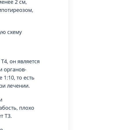
енее 2 см,
ипотиреозом,
ую схему
Т4, он является
и органов-
 1:10, то есть
ри лечении.
и
абость, плохо
т Т3.
ме