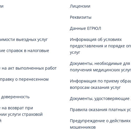
ии
Лицензии
Реквизиты
Данные ЕГРЮЛ
оимости выездных услуг
Информация об условиях
предоставления и порядке о
е справок в налоговые
услуг
Документы, необходимые для
 на акт выполненных работ
получения медицинских услу
справку о перенесенном
Информация по приему обра
вопросам оказания услуг
 доверенность
Документы, удостоверяющие 
 на возврат при
Правила оказания платных ус
нии услуги страховой
й
Предупреждение о действиях
мошенников