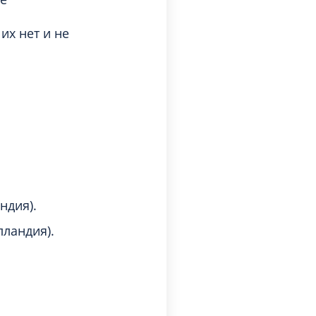
 их нет и не
ндия).
лландия).