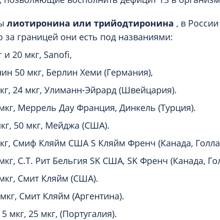
ты
лиотиронина или трийодтиронина
, в России
о за границей они есть под названиями:
 и 20 мкг, Sanofi,
ин 50 мкг, Берлин Хеми (Германия),
кг, 24 мкг, Улиманн-Эйрард (Швейцария).
мкг, Меррель Дау Франция, Динкель (Турция).
кг, 50 мкг, Мейджа (США).
кг, Смиф Кляйм США S Кляйм Френч (Канада, Голла
кг, С.Т. Рит Бельгия SK США, SK Френч (Канада, Го
мкг, Смит Кляйм (США).
мкг, Смит Кляйм (Аргентина).
 мкг, 25 мкг, (Португалия).