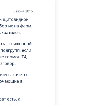
Торакальная хирургия
Травматологическая реабилитация и
5 июня 2015
спортивная медицина
ии щитовидной
Травматология
бор их на фарм.
Трихология
ократился.
Ультразвуковая и функциональная
диагностика
еоза, сниженной
Урология
 подгрупп, если
Физиотерапия
е гормон Т4,
азговор.
Фониатрия
нипуляции
Хирургия
очень хочется
Эндокринология
лючающие в
Эндоскопия
ат есть, а