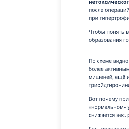
нетоксическог
после операций
при гипертроф
Чтобы понять в
образования г
По схеме видно,
более активным
мишеней, ещё и 
триойдтиронина
Вот почему при
«нормальном» у
снижается вес, 
Есть препараты