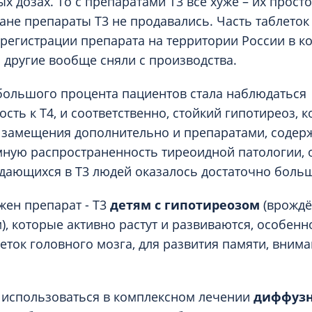
ых дозах. То с препаратами Т3 всё хуже – их прост
ране препараты Т3 не продавались. Часть таблето
регистрации препарата на территории России в 
а другие вообще сняли с производства.
ебольшого процента пациентов стала наблюдаться
сть к Т4, и соответственно, стойкий гипотиреоз, 
 замещения дополнительно и препаратами, содер
ную распространенность тиреоидной патологии,
дающихся в Т3 людей оказалось достаточно боль
жен препарат - Т3
детям с гипотиреозом
(врожд
, которые активно растут и развиваются, особенн
еток головного мозга, для развития памяти, внима
 использоваться в комплексном лечении
диффузн