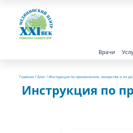
Врачи
Усл
Взрослым
Детям
Главная
Блог
Инструкция по применению: лекарства и их дж
Инструкция по п
Алгология (Центр лечения боли)
Компьютер
Аллергология
Косметоло
Анестезиология
Лаборатор
Аритмология
Лечебная 
операций