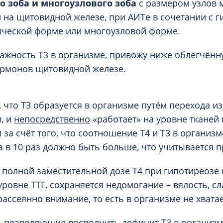
о зоба и многоузлового зоба
с размером узлов м
 на щитовидной железе, при АИТе в сочетании с г
ической форме или многоузловой форме.
ажность Т3 в организме, привожу ниже облегчённ
ормонов щитовидной железе.
 что Т3 образуется в организме путём перехода из 
, и
непосредственно
«работает» на уровне тканей 
за счёт того, что соотношение Т4 и Т3 в организме
 в 10 раз должно быть больше, что учитывается п
 полной заместительной дозе Т4 при гипотиреозе 
ровне ТТГ, сохраняется недомогание – вялость, сл
рассеянно внимание, то есть в организме не хватае
, позволяющие восполнить дефицит Т3 в организ