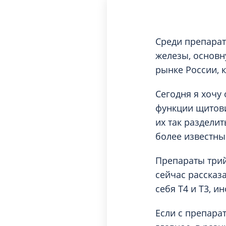
Вакцинация и иммунопрофилактика
Логопеди
Венерология
Маммолог
Гастроэнтерология
Среди препара
Мануальн
Гематология
железы, основн
Массаж
Гинекология
рынке России, к
Медицинс
Гирудотерапия
Сегодня я хочу
Невролог
Дерматология
функции щитови
Нейропси
Диетология
их так разделит
Нейрохир
Иммунология
более известны
Нефролог
Инфекционные заболевания
Препараты трий
Онкоурол
Кардиология
сейчас рассказ
Остеопат
Клиническая психология
себя Т4 и Т3, ин
Если с препара