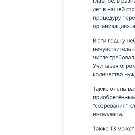
главное, в разн
лет в нашей ст
процедуру пере
организациях, 
В эти годы у н
нечувствительно
числе требовал
Учитывая огром
количество нуж
Также очень ва
приобретённым)
"созревания" кл
интеллекта.
Также Т3 может