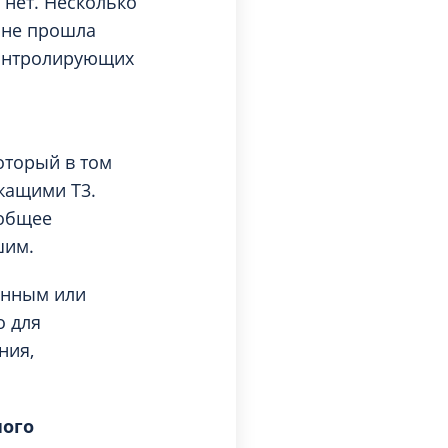
о нет. Несколько
к не прошла
контролирующих
который в том
жащими Т3.
 общее
шим.
ённым или
о для
ния,
ого