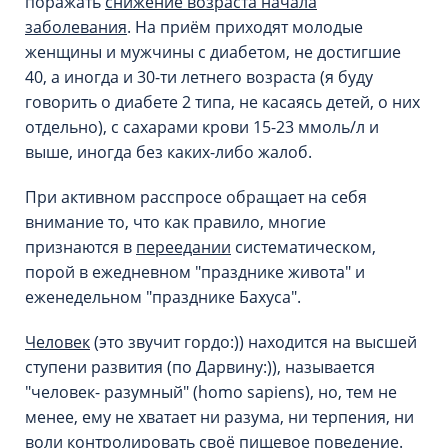
поражать
снижение возраста начала
заболевания
. На приём приходят молодые
женщины и мужчины с диабетом, не достигшие
40, а иногда и 30-ти летнего возраста (я буду
говорить о диабете 2 типа, не касаясь детей, о них
отдельно), с сахарами крови 15-23 ммоль/л и
выше, иногда без каких-либо жалоб.
При активном расспросе обращает на себя
внимание то, что как правило, многие
признаются в
переедании
систематическом,
порой в ежедневном "празднике живота" и
еженедельном "празднике Бахуса".
Человек
(это звучит гордо:)) находится на высшей
ступени развития (по Дарвину:)), называется
"человек- разумный" (homo sapiens), но, тем не
менее, ему не хватает ни разума, ни терпения, ни
воли контролировать своё пищевое поведение.