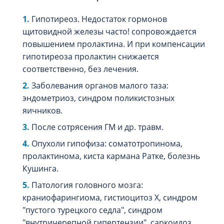
Гипотиреоз. Недостаток гормонов
щитовидной железы часто! сопровождается
повышением пролактина. И при компенсации
гипотиреоза пролактин снижается
соответственно, без лечения.
Заболевания органов малого таза:
эндометриоз, синдром поликистозных
яичников.
После сотрясения ГМ и др. травм.
Опухоли гипофиза: соматотропинома,
пролактинома, киста кармана Ратке, болезнь
Кушинга.
Патология головного мозга:
краниофарингиома, гистиоцитоз Х, синдром
"пустого турецкого седла", синдром
"внутричерепной гипертензии", саркоидоз,