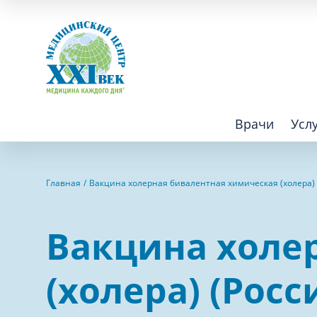
Врачи
Усл
Взрослым
Детям
Главная
Вакцина холерная бивалентная химическая (холера) 
Алгология (Центр лечения боли)
Компьютер
Вакцина холе
Аллергология
Косметоло
Анестезиология
Лаборатор
(холера) (Росс
Аритмология
Лечебная 
операций