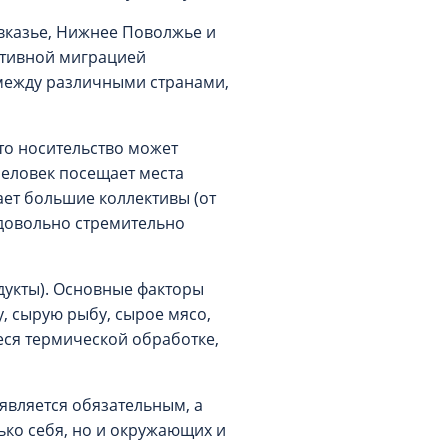
вказье, Нижнее Поволжье и
активной миграцией
 между различными странами,
то носительство может
человек посещает места
ает большие коллективы (от
 довольно стремительно
дукты). Основные факторы
, сырую рыбу, сырое мясо,
еся термической обработке,
является обязательным, а
ько себя, но и окружающих и