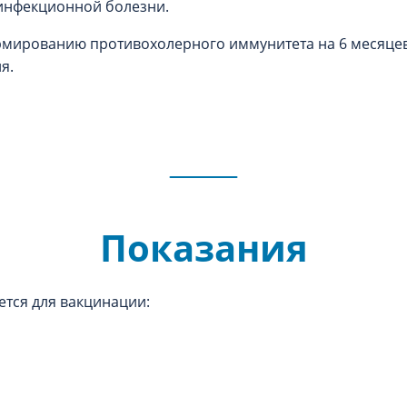
 инфекционной болезни.
рмированию противохолерного иммунитета на 6 месяцев,
я.
Показания
тся для вакцинации: