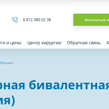
Сводная ведомость
8 812 380 02 38
Записаться 
уги и цены
Центр хирургии
Обратная связь
(Россия)
ная томография (КТ)
Отоларингология (ЛОР)
рная бивалентна
гия
Офтальмология
ная диагностика
Подиатрия
ия)
физкультура после травм и
Превентивная медицина