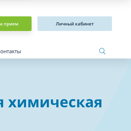
на прием
Личный кабинет
Контакты
Сосудистая хирургия и флебология
я химическая
Стоматология
Сурдология
Терапия