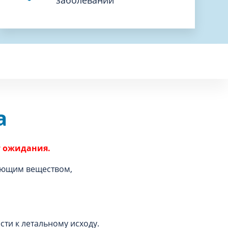
а
т ожидания.
вующим веществом,
ти к летальному исходу.