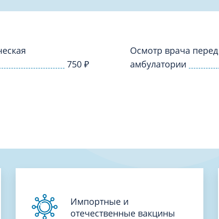
Проктология
я
Психиатрия
ия-онкология
Психология
ая терапия
ческая
Психотерапия
Осмотр врача перед
750
₽
амбулатории
Пульмонология
кий педикюр и маникюр
Реабилитация
ия
Ревматология
хология
Рентген
ургия
Рефлексотерапия
ия
Сестринские процедуры и ма
огия
Сестринский уход (сиделки)
ия
Сомнология
Импортные и
отечественные вакцины