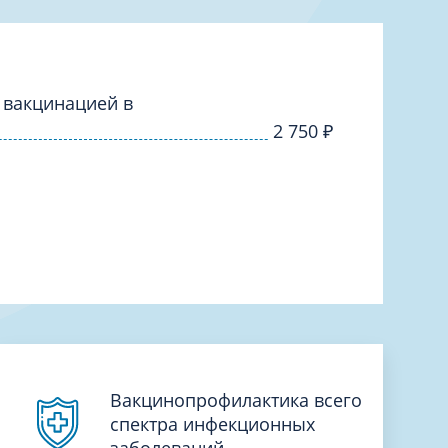
Торакальная хирургия
Травматологическая реабилитация и
спортивная медицина
Травматология
 вакцинацией в
Трихология
2 750
₽
Ультразвуковая и функциональная
диагностика
Урология
Физиотерапия
Фониатрия
нипуляции
Хирургия
Эндокринология
Эндоскопия
Вакцинопрофилактика всего
спектра инфекционных
заболеваний