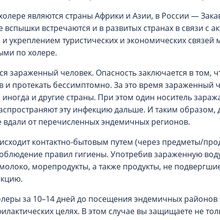
лере являются страны Африки и Азии, в России — Зака
 вспышки встречаются и в развитых странах в связи с 
м и укреплением туристических и экономических связей
ыми по холере.
я зараженный человек. Опасность заключается в том, ч
в и протекать бессимптомно. За это время зараженный 
 иногда и другие страны. При этом один носитель зараж
 распространяют эту инфекцию дальше. И таким образом,
е вдали от перечисленных эндемичных регионов.
исходит контактно-бытовым путем (через предметы/про
облюдение правил гигиены. Употребив зараженную воду
 молоко, морепродукты, а также продукты, не подвергши
екцию.
леры за 10–14 дней до посещения эндемичных районов 
илактических целях. В этом случае вы защищаете не тол