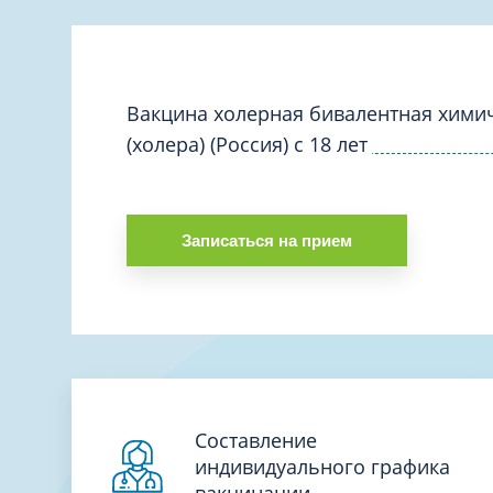
Вакцинация и иммунопрофилактика
Логопеди
Венерология
Маммолог
Гастроэнтерология
Мануальн
Гематология
Вакцина холерная бивалентная хими
Массаж
(холера) (Россия) с 18 лет
Гинекология
Медицинс
Гирудотерапия
Невролог
Дерматология
Нейропси
Записаться на прием
Диетология
Нейрохир
Иммунология
Нефролог
Инфекционные заболевания
Онкоурол
Кардиология
Остеопат
Клиническая психология
Составление
индивидуального графика
вакцинации