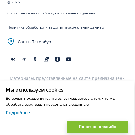
@ 2026
Соглашение на обработку персональных данных
Политика обработки и защиты персональных данных
Санкт-Петербург
Материалы, представленные на сайте предназначены
для образовательных целей и не могут быть
использованы для постановки диагноза, назначения
Мы используем cookies
лечения и не являются медицинскими рекомендациями.
Во время посещения сайта вы соглашаетесь с тем, что мы
Необходима консультация специалиста.
обрабатываем ваши персональные данные.
Подробнее
Нашли ошибку? Выделите текст и нажмите Ctrl+Enter или на ссылку
для отправки сообщения об ошибке
Понятно, спасибо
?>